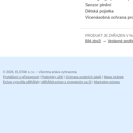
Senzor plnění
Dětská pojistka
Vícenásobná ochrana pro
PRODUKT JE ZAŘAZEN V N
→
Bílé zboží
Vestavné spotř
© 2026, ELSTAK s.r.o. – všechna práva vyhrazena
Prohlášení o přístupnosti
|
Podmínky užití
|
Ochrana osobních údajů
|
Mapa stránek
Eshop vytvořila eBRÁNA
|
eBRÁNA eshop s propojením na IS
|
Marketing eshopu