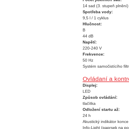
14 sad (3. stupeň plnění)
Spotřeba vody:
9,5 l / 1 cyklus
Hlučnost:
B
44 dB
Napětí:
220-240 V
Frekvence:
50 Hz
Systém samočistícího filtru
Ovládaní a kontr
Displej:
LED
Způsob ovládání:
tlačítka
Odložení startu až:
24 h
Akustický indikátor konce
Info-Light (paprsek na po