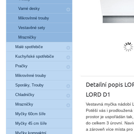
Varné desky
Mikrovlnné trouby
Vestavěné sety
Mrazničky
Malé spotřebiče
Kuchyňské spotřebiče
Pračky
Mikrovlnné trouby
Detailní popis L
Sporáky, Trouby
LORD D1
Chladničky
Vestavná myčka nádobí LO
Mrazničky
Potěší vás i prodloužená 
Myčky 60cm šíře
prostor je uspořádán tak
do celkem 3 úrovní. Navíc
Myčky 45 cm šíře
a zároveň více místa pro 
Myčky kompaktní