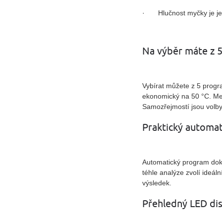
·
Hlučnost myčky je j
Na výběr máte z 
Vybí
rat m
ůžete z 5 progr
ekonomický na 50 °C. Mez
Samozřejmostí jsou volby
Praktický automat
Automatický program dok
téhle analýze zvolí ideál
výsledek.
Přehledný LED dis