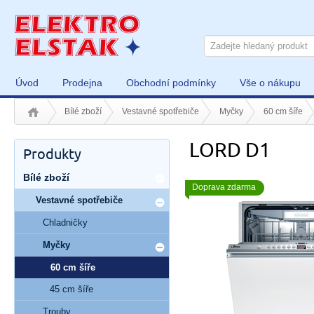
Úvod
Prodejna
Obchodní podmínky
Vše o nákupu
Bílé zboží
Vestavné spotřebiče
Myčky
60 cm šíře
LORD D1
Produkty
Bílé zboží
Doprava zdarma
Vestavné spotřebiče
Chladničky
Myčky
60 cm šíře
45 cm šíře
Trouby