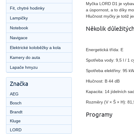
Myčka LORD D1 je vybave
Fit, chytré hodinky
a úspornost, a to díky mo
Hlučnost myčky je totiž j
Lampičky
Několik důležitý
Notebook
Navigace
Elektrické koloběžky a kola
Energetická třída: E
Kamery do auta
Spotřeba vody: 9,5 l / 1 c
Lapače hmyzu
Spotřeba elektřiny: 95 kW
Hlučnost: B 44 dB
Značka
Kapacita: 14 jídelních sa
AEG
Rozměry (V × Š × H): 81,
Bosch
Brandt
Programy
Kluge
LORD