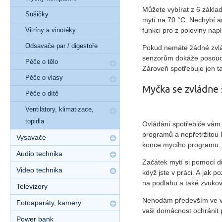
Můžete vybírat z 6 základ
Sušičky
mytí na 70 °C. Nechybí a
Vitríny a vinotéky
funkci pro z poloviny na
Odsavače par / digestoře
Pokud nemáte žádné zvláš
senzorům dokáže posoudit
Péče o tělo
Zároveň spotřebuje jen t
Péče o vlasy
Myčka se zvládne 
Péče o dítě
Ventilátory, klimatizace,
topidla
Ovládání spotřebiče vám u
programů a nepřetržitou 
Vysavače
konce mycího programu. Up
Audio technika
Začátek mytí si pomocí d
Video technika
když jste v práci. A jak 
na podlahu a také zvuko
Televizory
Nehodám především ve va
Fotoaparáty, kamery
vaši domácnost ochránit 
Power bank