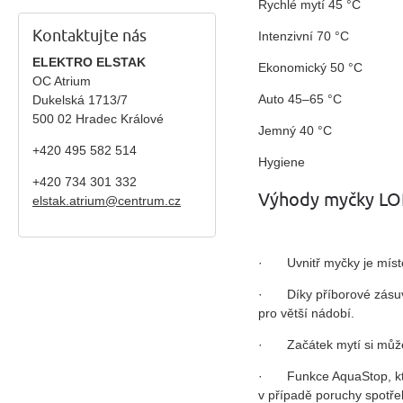
Rychlé mytí 45 °C
Kontaktujte nás
Intenzivní 70 °C
ELEKTRO ELSTAK
Ekonomický 50 °C
OC Atrium
Auto 45–65 °C
Dukelská 1713/7
500 02 Hradec Králové
Jemný 40 °C
+420 495 582 514
Hygiene
+420
734 301 332
Výhody myčky L
elstak.atrium@centrum.cz
·
Uvnitř myčky je míst
·
Díky příborové zásu
pro větší nádobí.
·
Začátek mytí si může
·
Funkce AquaStop, k
v případě poruchy spotře