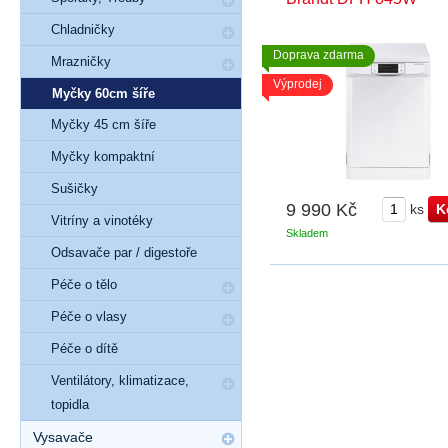
Chladničky
Doprava zdarma
Mrazničky
Výprodej
Myčky 60cm šíře
Myčky 45 cm šíře
Myčky kompaktní
Sušičky
9 990 Kč
ks
Vitríny a vinotéky
Skladem
Odsavače par / digestoře
Péče o tělo
Péče o vlasy
Péče o dítě
Ventilátory, klimatizace,
topidla
Vysavače