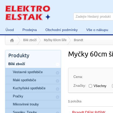
Úvod
Prodejna
Obchodní podmínky
Vše o nákupu
Bílé zboží
Myčky 60cm šíře
Brandt
Myčky 60cm ší
Produkty
Bílé zboží
Vestavné spotřebiče
Cena:
Malé spotřebiče
Značky:
Všechny
Kuchyňské spotřebiče
Pračky
1
položka
Mikrovlnné trouby
Sporáky, Trouby
Brandt DFH 845W