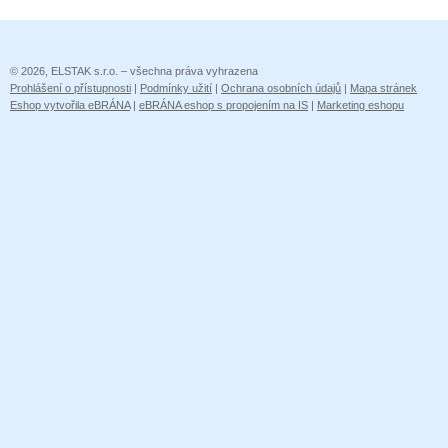
© 2026, ELSTAK s.r.o. – všechna práva vyhrazena
Prohlášení o přístupnosti
|
Podmínky užití
|
Ochrana osobních údajů
|
Mapa stránek
Eshop vytvořila eBRÁNA
|
eBRÁNA eshop s propojením na IS
|
Marketing eshopu