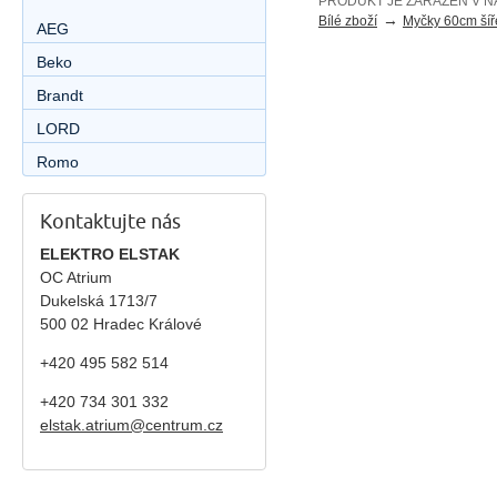
PRODUKT JE ZAŘAZEN V N
→
Bílé zboží
Myčky 60cm šíř
AEG
Beko
Brandt
LORD
Romo
Kontaktujte nás
ELEKTRO ELSTAK
OC Atrium
Dukelská 1713/7
500 02 Hradec Králové
+420 495 582 514
+420
734 301 332
elstak.atrium@centrum.cz