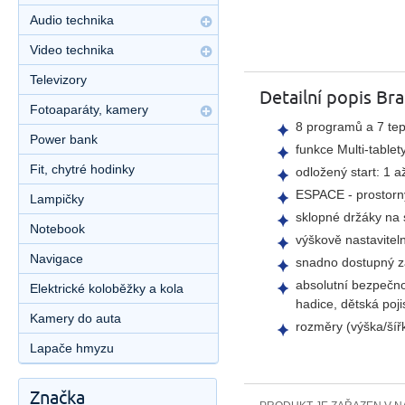
Audio technika
Video technika
Televizory
Detailní popis B
Fotoaparáty, kamery
8 programů a 7 tep
Power bank
funkce Multi-tabl
Fit, chytré hodinky
odložený start: 1 a
ESPACE - prostorný
Lampičky
sklopné držáky na
Notebook
výškově nastaviteln
Navigace
snadno dostupný zá
absolutní bezpečno
Elektrické koloběžky a kola
hadice, dětská poji
Kamery do auta
rozměry (výška/šíř
Lapače hmyzu
Značka