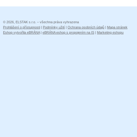
© 2026, ELSTAK s.r.o. – všechna práva vyhrazena
Prohlášení o přístupnosti
|
Podmínky užití
|
Ochrana osobních údajů
|
Mapa stránek
Eshop vytvořila eBRÁNA
|
eBRÁNA eshop s propojením na IS
|
Marketing eshopu