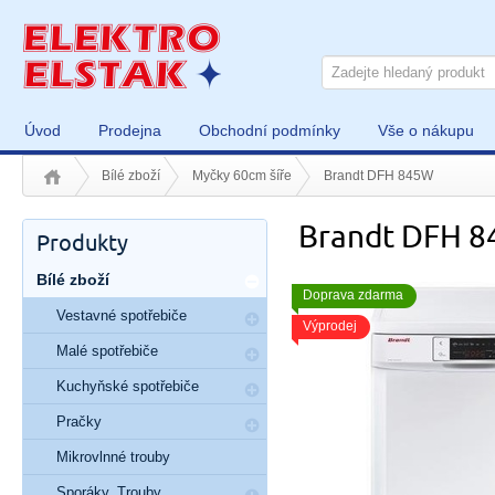
Úvod
Prodejna
Obchodní podmínky
Vše o nákupu
Bílé zboží
Myčky 60cm šíře
Brandt DFH 845W
Brandt DFH 
Produkty
Bílé zboží
Doprava zdarma
Vestavné spotřebiče
Výprodej
Malé spotřebiče
Kuchyňské spotřebiče
Pračky
Mikrovlnné trouby
Sporáky, Trouby