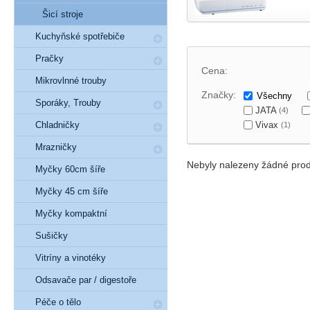
Šicí stroje
Kuchyňské spotřebiče
Pračky
Cena:
Mikrovlnné trouby
Značky:
Všechny
Sporáky, Trouby
JATA
(4)
Vivax
Chladničky
(1)
Mrazničky
Nebyly nalezeny žádné prod
Myčky 60cm šíře
Myčky 45 cm šíře
Myčky kompaktní
Sušičky
Vitríny a vinotéky
Odsavače par / digestoře
Péče o tělo