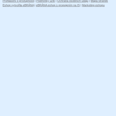
Prohlášení o přístupnosti
|
Podmínky užití
|
Ochrana osobních údajů
|
Mapa stránek
Eshop vytvořila eBRÁNA
|
eBRÁNA eshop s propojením na IS
|
Marketing eshopu