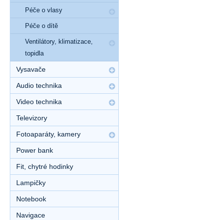
Péče o vlasy
Péče o dítě
Ventilátory, klimatizace,
topidla
Vysavače
Audio technika
Video technika
Televizory
Fotoaparáty, kamery
Power bank
Fit, chytré hodinky
Lampičky
Notebook
Navigace