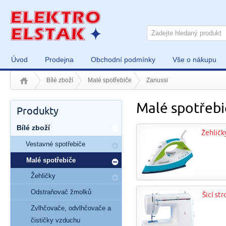
Úvod
Prodejna
Obchodní podmínky
Vše o nákupu
Bílé zboží
Malé spotřebiče
Zanussi
Malé spotřebi
Produkty
Bílé zboží
Žehličk
Vestavné spotřebiče
Malé spotřebiče
Žehličky
Odstraňovač žmolků
Šicí str
Zvlhčovače, odvlhčovače a
čističky vzduchu