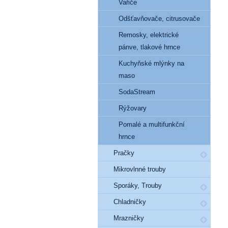
Vařiče
Odšťavňovače, citrusovače
Remosky, elektrické
pánve, tlakové hrnce
Kuchyňské mlýnky na
maso
SodaStream
Rýžovary
Pomalé a multifunkční
hrnce
Pračky
Mikrovlnné trouby
Sporáky, Trouby
Chladničky
Mrazničky