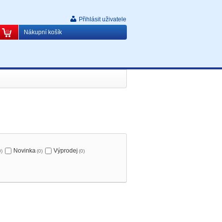
Přihlásit uživatele
Nákupní košík
Novinka
Výprodej
0)
(0)
(0)