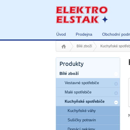
Úvod
Prodejna
Obchodní pod
Bílé zboží
Kuchyňské spotřeb
Produkty
Bílé zboží
Vestavné spotřebiče
Malé spotřebiče
Kuchyňské spotřebiče
Kuchyňské váhy
Sušičky potravin
Domácí pekárny