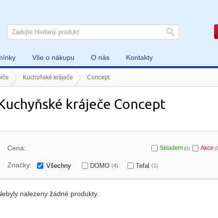
mínky
Vše o nákupu
O nás
Kontakty
iče
Kuchyňské kráječe
Concept
Kuchyňské kráječe Concept
Cena:
Skladem
Akce
(0)
(
Značky:
Všechny
DOMO
Tefal
(4)
(1)
Nebyly nalezeny žádné produkty.