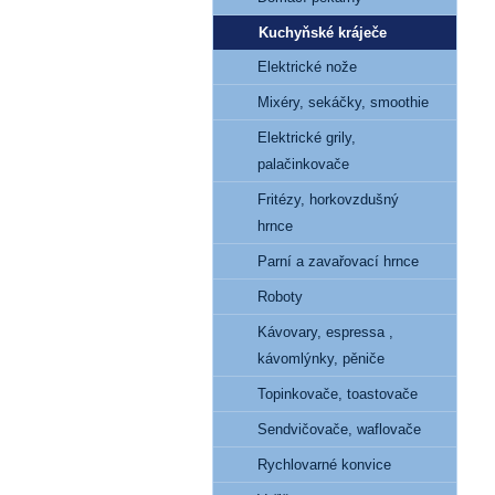
Kuchyňské kráječe
Elektrické nože
Mixéry, sekáčky, smoothie
Elektrické grily,
palačinkovače
Fritézy, horkovzdušný
hrnce
Parní a zavařovací hrnce
Roboty
Kávovary, espressa ,
kávomlýnky, pěniče
Topinkovače, toastovače
Sendvičovače, waflovače
Rychlovarné konvice