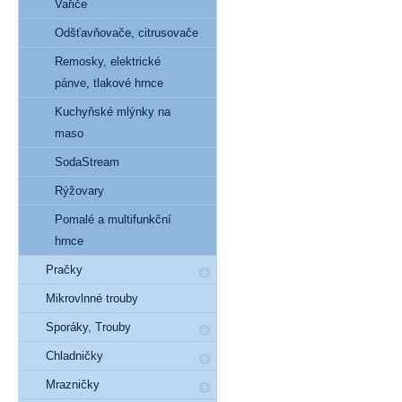
Vařiče
Odšťavňovače, citrusovače
Remosky, elektrické
pánve, tlakové hrnce
Kuchyňské mlýnky na
maso
SodaStream
Rýžovary
Pomalé a multifunkční
hrnce
Pračky
Mikrovlnné trouby
Sporáky, Trouby
Chladničky
Mrazničky