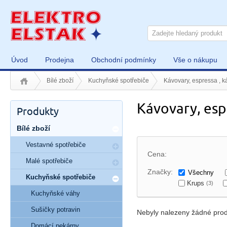
Úvod
Prodejna
Obchodní podmínky
Vše o nákupu
Bílé zboží
Kuchyňské spotřebiče
Kávovary, espressa , k
Kávovary, esp
Produkty
Bílé zboží
Vestavné spotřebiče
Cena:
Malé spotřebiče
Značky:
Všechny
Kuchyňské spotřebiče
Krups
(3)
Kuchyňské váhy
Sušičky potravin
Nebyly nalezeny žádné prod
Domácí pekárny