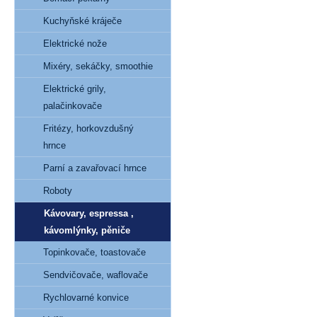
Kuchyňské kráječe
Elektrické nože
Mixéry, sekáčky, smoothie
Elektrické grily,
palačinkovače
Fritézy, horkovzdušný
hrnce
Parní a zavařovací hrnce
Roboty
Kávovary, espressa ,
kávomlýnky, pěniče
Topinkovače, toastovače
Sendvičovače, waflovače
Rychlovarné konvice