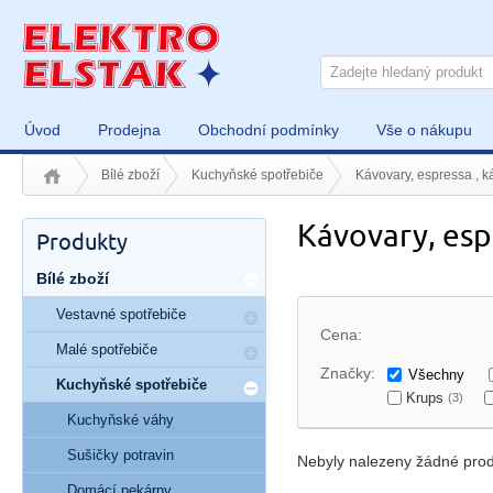
Úvod
Prodejna
Obchodní podmínky
Vše o nákupu
Bílé zboží
Kuchyňské spotřebiče
Kávovary, espressa , k
Kávovary, esp
Produkty
Bílé zboží
Vestavné spotřebiče
Cena:
Malé spotřebiče
Značky:
Všechny
Kuchyňské spotřebiče
Krups
(3)
Kuchyňské váhy
Sušičky potravin
Nebyly nalezeny žádné prod
Domácí pekárny