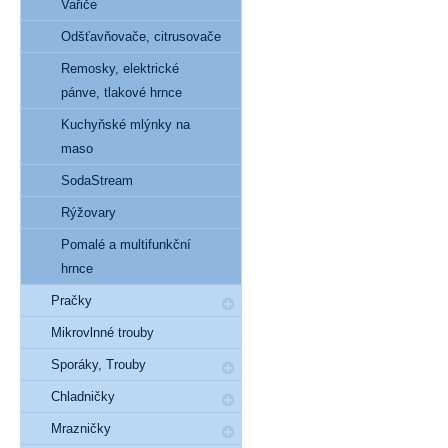
Vařiče
Odšťavňovače, citrusovače
Remosky, elektrické
pánve, tlakové hrnce
Kuchyňské mlýnky na
maso
SodaStream
Rýžovary
Pomalé a multifunkční
hrnce
Pračky
Mikrovlnné trouby
Sporáky, Trouby
Chladničky
Mrazničky