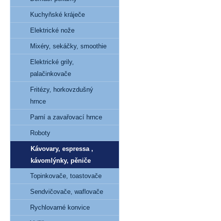
Kuchyňské kráječe
Elektrické nože
Mixéry, sekáčky, smoothie
Elektrické grily,
palačinkovače
Fritézy, horkovzdušný
hrnce
Parní a zavařovací hrnce
Roboty
Kávovary, espressa ,
kávomlýnky, pěniče
Topinkovače, toastovače
Sendvičovače, waflovače
Rychlovarné konvice