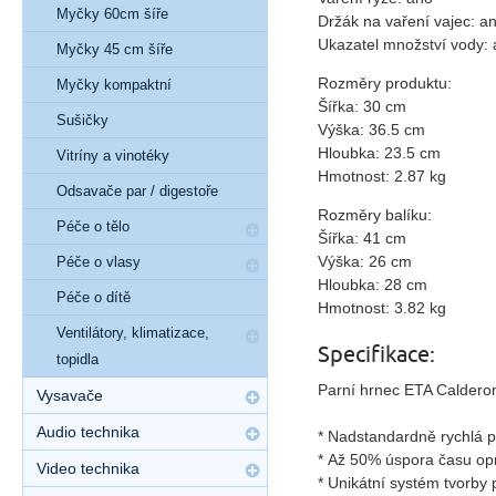
Myčky 60cm šíře
Držák na vaření vajec: a
Ukazatel množství vody:
Myčky 45 cm šíře
Rozměry produktu:
Myčky kompaktní
Šířka: 30 cm
Sušičky
Výška: 36.5 cm
Hloubka: 23.5 cm
Vitríny a vinotéky
Hmotnost: 2.87 kg
Odsavače par / digestoře
Rozměry balíku:
Péče o tělo
Šířka: 41 cm
Výška: 26 cm
Péče o vlasy
Hloubka: 28 cm
Péče o dítě
Hmotnost: 3.82 kg
Ventilátory, klimatizace,
Specifikace:
topidla
Parní hrnec ETA Calderon
Vysavače
Audio technika
* Nadstandardně rychlá 
* Až 50% úspora času op
Video technika
* Unikátní systém tvorby 