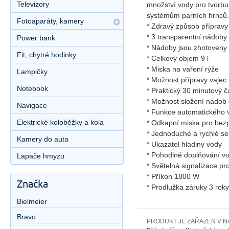
Televizory
množství vody pro tvorb
systémům parních hrnců.
Fotoaparáty, kamery
* Zdravý způsob přípravy
* 3 transparentní nádoby
Power bank
* Nádoby jsou zhotoveny
Fit, chytré hodinky
* Celkový objem 9 l
* Miska na vaření rýže
Lampičky
* Možnost přípravy vajec 
Notebook
* Praktický 30 minutový 
* Možnost složení nádob 
Navigace
* Funkce automatického 
Elektrické koloběžky a kola
* Odkapní miska pro bez
* Jednoduché a rychlé se
Kamery do auta
* Ukazatel hladiny vody
* Pohodlné doplňování v
Lapače hmyzu
* Světelná signalizace pr
* Příkon 1800 W
Značka
* Prodlužka záruky 3 rok
Bielmeier
Bravo
PRODUKT JE ZAŘAZEN V N