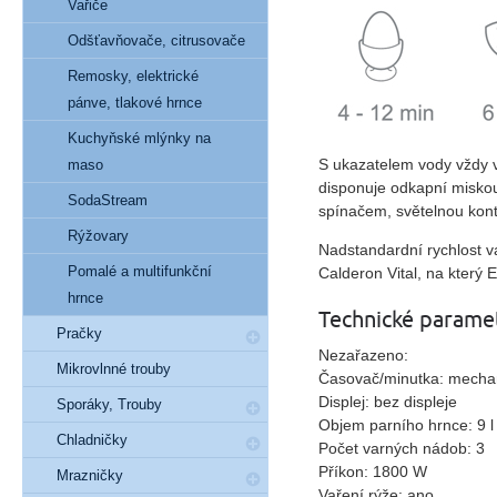
Vařiče
Odšťavňovače, citrusovače
Remosky, elektrické
pánve, tlakové hrnce
Kuchyňské mlýnky na
S
ukazatelem vody
vždy v
maso
disponuje
odkapní misko
SodaStream
spínačem,
světelnou kon
Rýžovary
Nadstandardní rychlost v
Pomalé a multifunkční
Calderon Vital, na který
hrnce
Technické parame
Pračky
Nezařazeno:
Mikrovlnné trouby
Časovač/minutka: mecha
Displej: bez displeje
Sporáky, Trouby
Objem parního hrnce: 9 l
Chladničky
Počet varných nádob: 3
Příkon: 1800 W
Mrazničky
Vaření rýže: ano