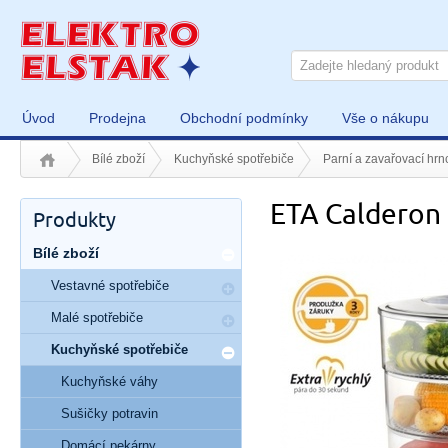
Úvod
Prodejna
Obchodní podmínky
Vše o nákupu
Bílé zboží
Kuchyňské spotřebiče
Parní a zavařovací hrn
ETA Calderon
Produkty
Bílé zboží
Vestavné spotřebiče
Malé spotřebiče
Kuchyňské spotřebiče
Kuchyňské váhy
Sušičky potravin
Domácí pekárny