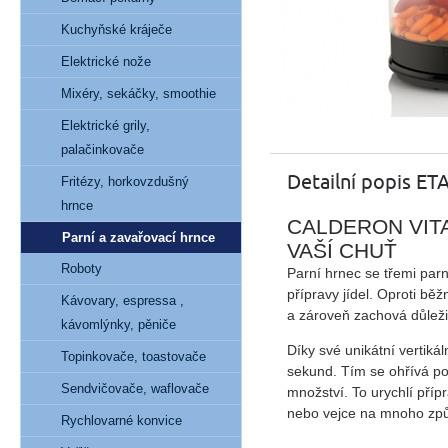
Kuchyňské kráječe
Elektrické nože
Mixéry, sekáčky, smoothie
Elektrické grily,
palačinkovače
Detailní popis ET
Fritézy, horkovzdušný
hrnce
CALDERON VITA
Parní a zavařovací hrnce
VAŠÍ CHUŤ
Roboty
Parní hrnec se
třemi par
přípravy
jídel. Oproti b
Kávovary, espressa ,
a zároveň
zachová
důlež
kávomlýnky, pěniče
Díky své unikátní vertiká
Topinkovače, toastovače
sekund
. Tím se ohřívá p
Sendvičovače, waflovače
množství. To
urychlí příp
nebo vejce na mnoho zp
Rychlovarné konvice