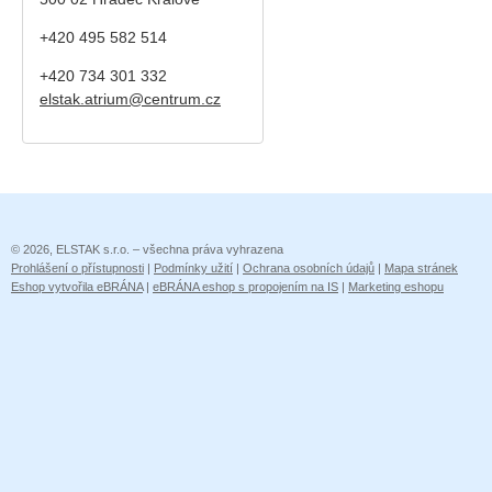
+420 495 582 514
+420
734 301 332
elstak.atrium@centrum.cz
© 2026, ELSTAK s.r.o. – všechna práva vyhrazena
Prohlášení o přístupnosti
|
Podmínky užití
|
Ochrana osobních údajů
|
Mapa stránek
Eshop vytvořila eBRÁNA
|
eBRÁNA eshop s propojením na IS
|
Marketing eshopu