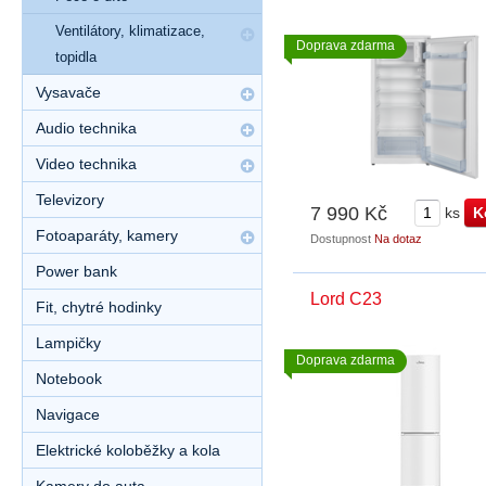
Ventilátory, klimatizace,
Doprava zdarma
topidla
Vysavače
Audio technika
Video technika
Televizory
7 990 Kč
ks
Fotoaparáty, kamery
Dostupnost
Na dotaz
Power bank
Lord C23
Fit, chytré hodinky
Lampičky
Doprava zdarma
Notebook
Navigace
Elektrické koloběžky a kola