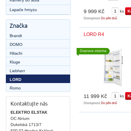
Kamery do auta
Lapače hmyzu
9 999 Kč
ks
Dostupnost
Do pěti dnů
Značka
LORD R4
Brandt
DOMO
Doprava zdarma
Hitachi
Kluge
Liebherr
LORD
Romo
11 999 Kč
ks
Kontaktujte nás
Dostupnost
Do pěti dnů
ELEKTRO ELSTAK
OC Atrium
Dukelská 1713/7
500 02 Hradec Králové