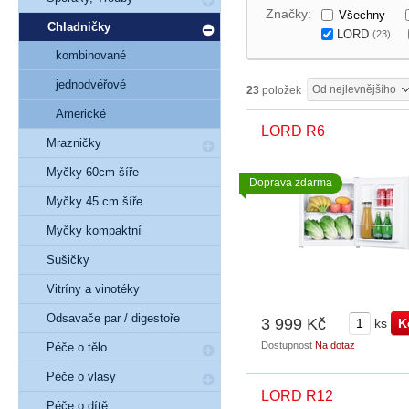
Značky:
Všechny
Chladničky
LORD
(23)
kombinované
jednodvéřové
Od nejlevnějšího
23
položek
Americké
LORD R6
Mrazničky
Myčky 60cm šíře
Doprava zdarma
Myčky 45 cm šíře
Myčky kompaktní
Sušičky
Vitríny a vinotéky
Odsavače par / digestoře
3 999 Kč
ks
Dostupnost
Na dotaz
Péče o tělo
Péče o vlasy
LORD R12
Péče o dítě