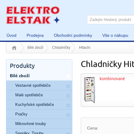
Úvod
Prodejna
Obchodní podmínky
Vše o nákupu
Bílé zboží
Chladničky
Hitachi
Chladničky Hi
Produkty
Bílé zboží
kombinované
Vestavné spotřebiče
Malé spotřebiče
Kuchyňské spotřebiče
Pračky
Mikrovlnné trouby
Cena:
Sporáky, Trouby