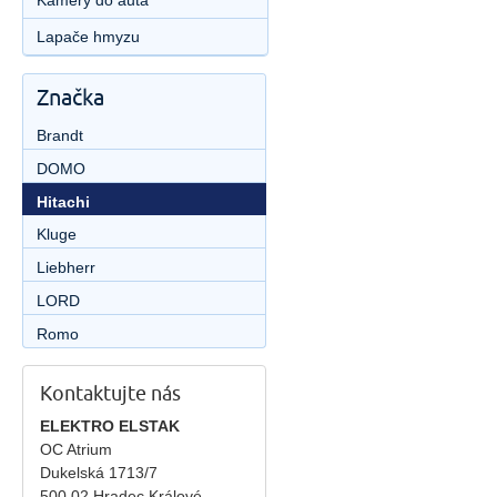
Kamery do auta
Lapače hmyzu
Značka
Brandt
DOMO
Hitachi
Kluge
Liebherr
LORD
Romo
Kontaktujte nás
ELEKTRO ELSTAK
OC Atrium
Dukelská 1713/7
500 02 Hradec Králové