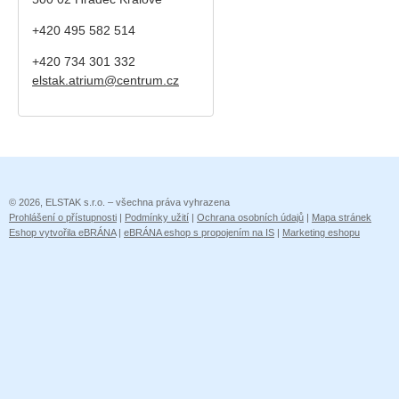
+420 495 582 514
+420
734 301 332
elstak.atrium@centrum.cz
© 2026, ELSTAK s.r.o. – všechna práva vyhrazena
Prohlášení o přístupnosti
|
Podmínky užití
|
Ochrana osobních údajů
|
Mapa stránek
Eshop vytvořila eBRÁNA
|
eBRÁNA eshop s propojením na IS
|
Marketing eshopu