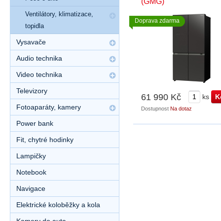
(GMG)
Ventilátory, klimatizace,
Doprava zdarma
topidla
Vysavače
Audio technika
Video technika
Televizory
61 990 Kč
ks
Fotoaparáty, kamery
Dostupnost
Na dotaz
Power bank
Fit, chytré hodinky
Lampičky
Notebook
Navigace
Elektrické koloběžky a kola