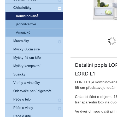
Chladničky
kombinované
jednodvéřové
Americké
Mrazničky
Myčky 60cm šíře
Myčky 45 cm šíře
Detailní popis LO
Myčky kompaktní
LORD L1
Sušičky
LORD L1 je kombinovaná 
Vitríny a vinotéky
55 cm
představuje ideáln
Odsavače par / digestoře
Chladicí část o objemu 16
Péče o tělo
transparentní box na ovo
Péče o vlasy
Ve dveřích jsou další přih
Péče o dítě