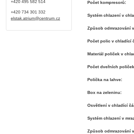
+420 495 582 514
Počet kompresorů:
+420
734 301 332
Systém chlazení v chlad
elstak.atrium@centrum.cz
Způsob odmrazování v 
Počet polic v chladící 
Materiál poliček v chlad
Počet dveřních poliček
Polička na lahve:
Box na zeleninu:
Osvětlení v chladící čá
Systém chlazení v mrazí
Způsob odmrazování v 