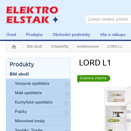
Úvod
Prodejna
Obchodní podmínky
Vše o nákupu
Bílé zboží
Chladničky
kombinované
LORD L1
LORD L1
Produkty
Bílé zboží
Doprava zdarma
Vestavné spotřebiče
Malé spotřebiče
Kuchyňské spotřebiče
Pračky
Mikrovlnné trouby
Sporáky, Trouby