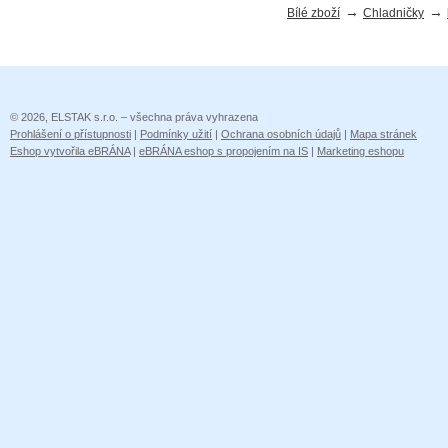
→
→
Bílé zboží
Chladničky
© 2026, ELSTAK s.r.o. – všechna práva vyhrazena
Prohlášení o přístupnosti
|
Podmínky užití
|
Ochrana osobních údajů
|
Mapa stránek
Eshop vytvořila eBRÁNA
|
eBRÁNA eshop s propojením na IS
|
Marketing eshopu