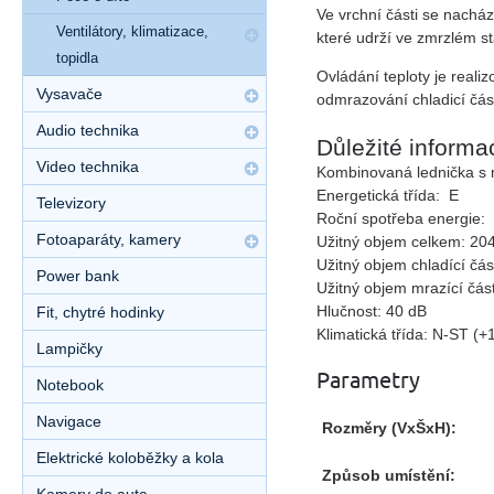
Ve vrchní části se nacház
Ventilátory, klimatizace,
které udrží ve zmrzlém 
topidla
Ovládání teploty je reali
Vysavače
odmrazování chladicí část
Audio technika
Důležité informa
Video technika
Kombinovaná lednička s
Energetická třída: E
Televizory
Roční spotřeba energie:
Fotoaparáty, kamery
Užitný objem celkem: 204
Užitný objem chladící část
Power bank
Užitný objem mrazící části
Hlučnost: 40 dB
Fit, chytré hodinky
Klimatická třída: N-ST (
Lampičky
Parametry
Notebook
Navigace
Rozměry (VxŠxH):
Elektrické koloběžky a kola
Způsob umístění: