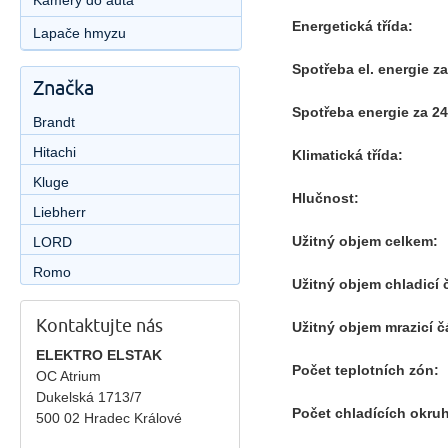
Kamery do auta
Energetická třída:
Lapače hmyzu
Spotřeba el. energie za
Značka
Spotřeba energie za 24
Brandt
Hitachi
Klimatická třída:
Kluge
Hlučnost:
Liebherr
Užitný objem celkem:
LORD
Romo
Užitný objem chladicí č
Kontaktujte nás
Užitný objem mrazicí čá
ELEKTRO ELSTAK
Počet teplotních zón:
OC Atrium
Dukelská 1713/7
Počet chladících okru
500 02 Hradec Králové