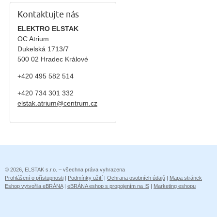
Kontaktujte nás
ELEKTRO ELSTAK
OC Atrium
Dukelská 1713/7
500 02 Hradec Králové
+420 495 582 514
+420
734 301 332
elstak.atrium@centrum.cz
© 2026, ELSTAK s.r.o. – všechna práva vyhrazena
Prohlášení o přístupnosti
|
Podmínky užití
|
Ochrana osobních údajů
|
Mapa stránek
Eshop vytvořila eBRÁNA
|
eBRÁNA eshop s propojením na IS
|
Marketing eshopu