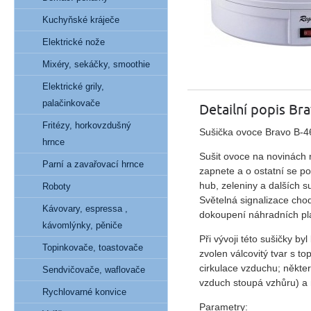
Kuchyňské kráječe
Elektrické nože
Mixéry, sekáčky, smoothie
Elektrické grily,
palačinkovače
Detailní popis Br
Fritézy, horkovzdušný
Sušička ovoce Bravo B-4
hrnce
Sušit ovoce na novinách n
Parní a zavařovací hrnce
zapnete a o ostatní se p
hub, zeleniny a dalších s
Roboty
Světelná signalizace cho
Kávovary, espressa ,
dokoupení náhradních pla
kávomlýnky, pěniče
Při vývoji této sušičky by
Topinkovače, toastovače
zvolen válcovitý tvar s t
cirkulace vzduchu; některé
Sendvičovače, waflovače
vzduch stoupá vzhůru) a 
Rychlovarné konvice
Parametry: