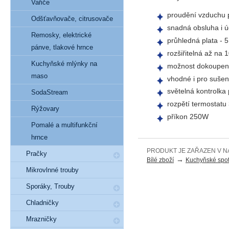
Vařiče
proudění vzduchu p
Odšťavňovače, citrusovače
snadná obsluha i 
Remosky, elektrické
průhledná plata - 
pánve, tlakové hrnce
rozšiřitelná až na 1
Kuchyňské mlýnky na
možnost dokoupení
maso
vhodné i pro sušen
světelná kontrolka
SodaStream
rozpětí termostatu
Rýžovary
příkon 250W
Pomalé a multifunkční
hrnce
PRODUKT JE ZAŘAZEN V N
Pračky
→
Bílé zboží
Kuchyňské spot
Mikrovlnné trouby
Sporáky, Trouby
Chladničky
Mrazničky