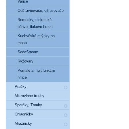
Vařiče
Odšťavňovače, citrusovače
Remosky, elektrické
pánve, tlakové hrnce
Kuchyňské mlýnky na
maso
SodaStream
Rýžovary
Pomalé a multifunkční
hrnce
Pračky
Mikrovlnné trouby
Sporáky, Trouby
Chladničky
Mrazničky