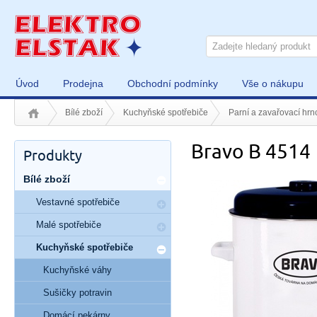
Úvod
Prodejna
Obchodní podmínky
Vše o nákupu
Bílé zboží
Kuchyňské spotřebiče
Parní a zavařovací hrn
Bravo B 4514
Produkty
Bílé zboží
Vestavné spotřebiče
Malé spotřebiče
Kuchyňské spotřebiče
Kuchyňské váhy
Sušičky potravin
Domácí pekárny