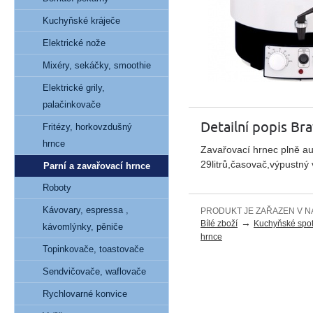
Kuchyňské kráječe
Elektrické nože
Mixéry, sekáčky, smoothie
Elektrické grily,
palačinkovače
Detailní popis Br
Fritézy, horkovzdušný
hrnce
Zavařovací hrnec plně au
29litrů,časovač,výpustný 
Parní a zavařovací hrnce
Roboty
Kávovary, espressa ,
PRODUKT JE ZAŘAZEN V N
→
Bílé zboží
Kuchyňské spot
kávomlýnky, pěniče
hrnce
Topinkovače, toastovače
Sendvičovače, waflovače
Rychlovarné konvice