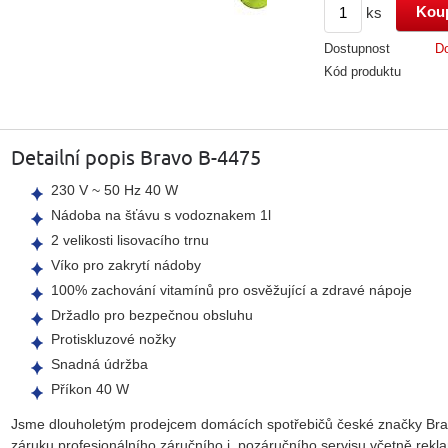
ks
Dostupnost
Do
Kód produktu
Detailní popis Bravo B-4475
230 V ~ 50 Hz 40 W
Nádoba na šťávu s vodoznakem 1l
2 velikosti lisovacího trnu
Víko pro zakrytí nádoby
100% zachování vitamínů pro osvěžující a zdravé nápoje
Držadlo pro bezpečnou obsluhu
Protiskluzové nožky
Snadná údržba
Příkon 40 W
Jsme dlouholetým prodejcem domácích spotřebičů české značky Bra
záruku profesionálního záručního i pozáručního servisu včetně rekl