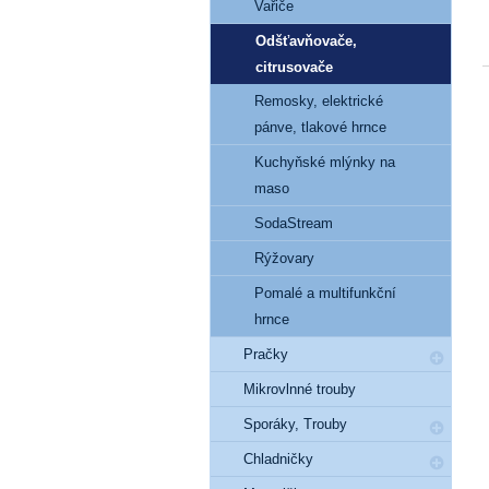
Vařiče
Odšťavňovače,
citrusovače
Remosky, elektrické
pánve, tlakové hrnce
Kuchyňské mlýnky na
maso
SodaStream
Rýžovary
Pomalé a multifunkční
hrnce
Pračky
Mikrovlnné trouby
Sporáky, Trouby
Chladničky