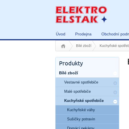
Úvod
Prodejna
Obchodní pod
Bílé zboží
Kuchyňské spotřeb
Produkty
Bílé zboží
Vestavné spotřebiče
Malé spotřebiče
Kuchyňské spotřebiče
Kuchyňské váhy
Sušičky potravin
Domácí pekárny