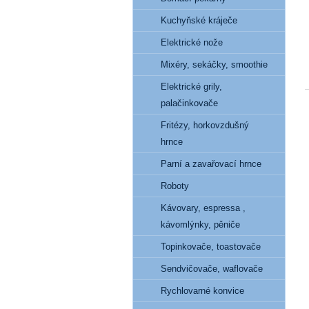
Kuchyňské kráječe
Elektrické nože
Mixéry, sekáčky, smoothie
Elektrické grily,
palačinkovače
Fritézy, horkovzdušný
hrnce
Parní a zavařovací hrnce
Roboty
Kávovary, espressa ,
kávomlýnky, pěniče
Topinkovače, toastovače
Sendvičovače, waflovače
Rychlovarné konvice