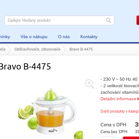
mínky
Vše o nákupu
O nás
Kontakty
iče
Odšťavňovače, citrusovače
Bravo B-4475
Bravo B-4475
- 230 V ~ 50 Hz 4
- 2 velikosti lisova
zachování vitamínů 
Detailní informace
Další produkty v katego
3
Cena s DPH
Cena bez DPH
3