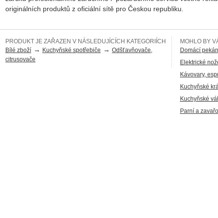
originálních produktů z oficiální sítě pro Českou republiku.
PRODUKT JE ZAŘAZEN V NÁSLEDUJÍCÍCH KATEGORIÍCH
MOHLO BY VÁ
→
→
Bílé zboží
Kuchyňské spotřebiče
Odšťavňovače,
Domácí pekár
citrusovače
Elektrické nož
Kávovary, esp
Kuchyňské kr
Kuchyňské vá
Parní a zavař