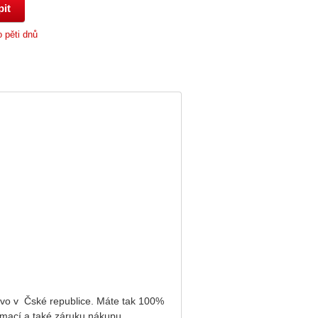
 pěti dnů
vo v Čské republice. Máte tak 100%
amací a také záruku nákupu