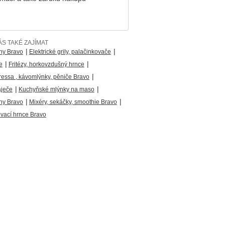
S TAKÉ ZAJÍMAT
|
|
ny Bravo
Elektrické grily, palačinkovače
|
|
e
Fritézy, horkovzdušný hrnce
|
ressa , kávomlýnky, pěniče Bravo
|
|
áječe
Kuchyňské mlýnky na maso
|
|
hy Bravo
Mixéry, sekáčky, smoothie Bravo
ovací hrnce Bravo