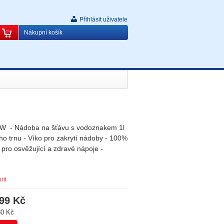
Přihlásit uživatele
Nákupní košík
0 W - Nádoba na šťávu s vodoznakem 1l
cího trnu - Víko pro zakrytí nádoby - 100%
pro osvěžující a zdravé nápoje -
rii
99 Kč
30 Kč