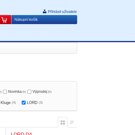
Přihlásit uživatele
Nákupní košík
Novinka
Výprodej
0)
(0)
(0)
Kluge
LORD
(4)
(3)
LORD D4