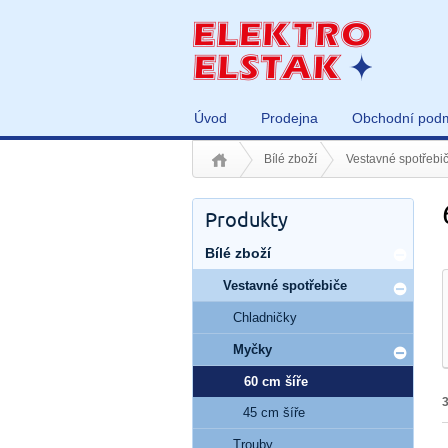
Úvod
Prodejna
Obchodní pod
Bílé zboží
Vestavné spotřebi
Produkty
Bílé zboží
Vestavné spotřebiče
Chladničky
Myčky
60 cm šíře
45 cm šíře
Trouby