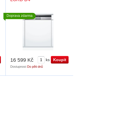
Doprava zdarma
16 599 Kč
ks
Dostupnost
Do pěti dnů