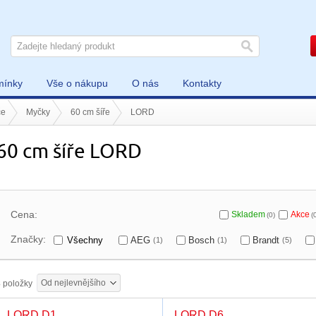
mínky
Vše o nákupu
O nás
Kontakty
če
Myčky
60 cm šíře
LORD
60 cm šíře LORD
Cena:
Skladem
Akce
(0)
(
Značky:
Všechny
AEG
Bosch
Brandt
(1)
(1)
(5)
Od nejlevnějšího
3
položky
LORD D1
LORD D6