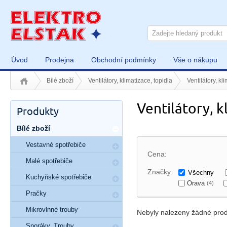
Úvod
Prodejna
Obchodní podmínky
Vše o nákupu
Bílé zboží
Ventilátory, klimatizace, topidla
Ventilátory, kl
Ventilátory, k
Produkty
Bílé zboží
Vestavné spotřebiče
Cena:
Malé spotřebiče
Značky:
Všechny
Kuchyňské spotřebiče
Orava
(4)
Pračky
Mikrovlnné trouby
Nebyly nalezeny žádné prod
Sporáky, Trouby