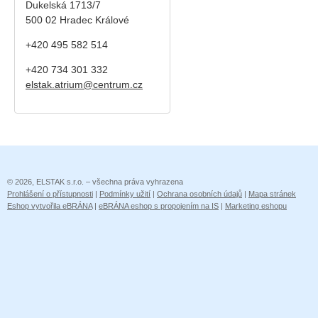
Dukelská 1713/7
500 02 Hradec Králové
+420 495 582 514
+420
734 301 332
elstak.atrium@centrum.cz
© 2026, ELSTAK s.r.o. – všechna práva vyhrazena
Prohlášení o přístupnosti
|
Podmínky užití
|
Ochrana osobních údajů
|
Mapa stránek
Eshop vytvořila eBRÁNA
|
eBRÁNA eshop s propojením na IS
|
Marketing eshopu