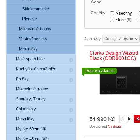
Cena:
Sklokeramické
Značky:
Všechny
Plynové
Kluge
(5)
Mikrovlnné trouby
Vestavěné sety
Od nejlevnějšího
2
položky
Mrazničky
Ciarko Design Wizard
Black (CDB8001CC)
Malé spotřebiče
Kuchyňské spotřebiče
Doprava zdarma
Pračky
Mikrovlnné trouby
Sporáky, Trouby
Chladničky
54 990 Kč
ks
Mrazničky
Dostupnost
Na dotaz
Myčky 60cm šíře
Myčky 45 cm šíře