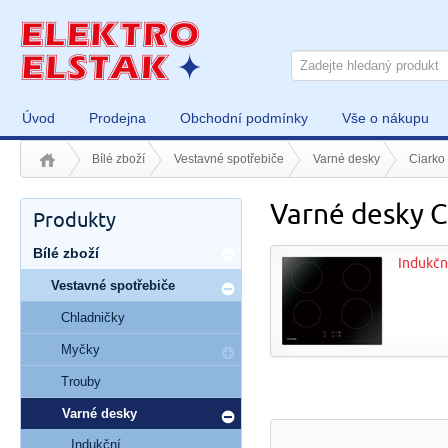
Úvod
Prodejna
Obchodní podmínky
Vše o nákupu
Bílé zboží
Vestavné spotřebiče
Varné desky
Ciarko
Varné desky C
Produkty
Bílé zboží
Indukčn
Vestavné spotřebiče
Chladničky
Myčky
Trouby
Varné desky
Indukční