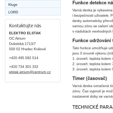
Funkce detekce n
Kluge
Varná deska je vybavena 
LORD
i bezpečnosti uživatele. 
desky automaticky přeru
Kontaktujte nás
varnou zónu se vaření o
v nádobách nevhodných k
ELEKTRO ELSTAK
OC Atrium
Funkce udržování 
Dukelská 1713/7
Tato funkce umožňuje udr
500 02 Hradec Králové
jsou 3 úrovně výkonu (níž
+420 495 582 514
1. úroveň: teplota kolem 
2. úroveň: teplota kolem 
+420
734 301 332
3. úroveň: teplota kolem 9
elstak.atrium@centrum.cz
Timer (časovač)
Varná deska označená tí
zónu. Čas vypnutí je možn
nastavené doby se varná
TECHNICKÉ PAR