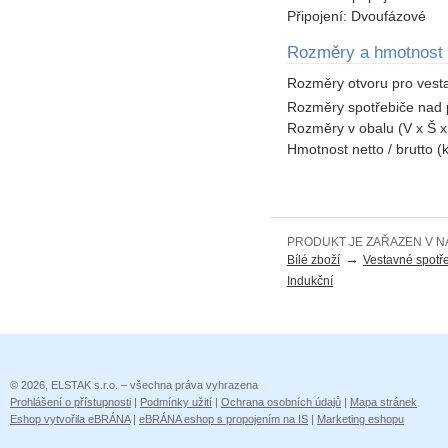
Připojení:
Dvoufázové
Rozměry a hmotnost
Rozměry otvoru pro vest
Rozměry spotřebiče nad 
Rozměry v obalu (V x Š 
Hmotnost netto / brutto (
PRODUKT JE ZAŘAZEN V N
→
Bílé zboží
Vestavné spotř
Indukční
© 2026, ELSTAK s.r.o. – všechna práva vyhrazena
Prohlášení o přístupnosti
|
Podmínky užití
|
Ochrana osobních údajů
|
Mapa stránek
Eshop vytvořila eBRÁNA
|
eBRÁNA eshop s propojením na IS
|
Marketing eshopu