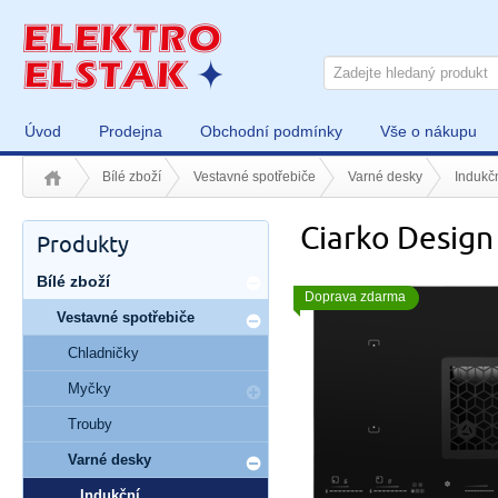
Úvod
Prodejna
Obchodní podmínky
Vše o nákupu
Bílé zboží
Vestavné spotřebiče
Varné desky
Indukč
Ciarko Design
Produkty
Bílé zboží
Doprava zdarma
Vestavné spotřebiče
Chladničky
Myčky
Trouby
Varné desky
Indukční