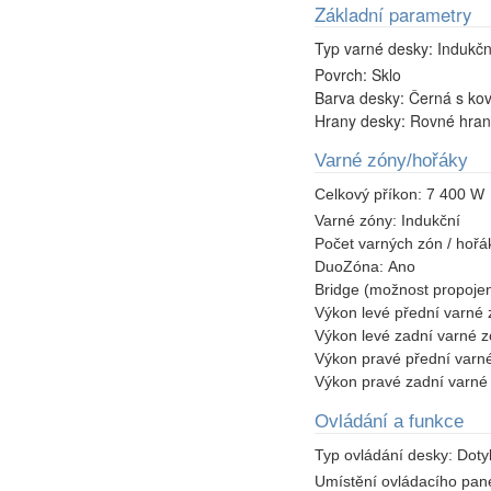
Základní parametry
Typ varné desky:
Indukčn
Povrch:
Sklo
Barva desky:
Černá s ko
Hrany desky:
Rovné hran
Varné zóny/hořáky
Celkový příkon:
7 400 W
Varné zóny:
Indukční
Počet varných zón / hořá
DuoZóna:
Ano
Bridge (možnost propojen
Výkon levé přední varné
Výkon levé zadní varné 
Výkon pravé přední varn
Výkon pravé zadní varn
Ovládání a funkce
Typ ovládání desky:
Doty
Umístění ovládacího pan