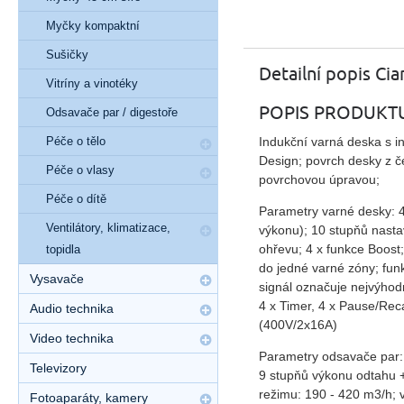
Myčky kompaktní
Sušičky
Detailní popis Ci
Vitríny a vinotéky
POPIS PRODUKT
Odsavače par / digestoře
Péče o tělo
Indukční varná deska s 
Design; povrch desky z 
Péče o vlasy
povrchovou úpravou;
Péče o dítě
Parametry varné desky: 4
Ventilátory, klimatizace,
výkonu); 10 stupňů nasta
ohřevu; 4 x funkce Boost
topidla
do jedné varné zóny; fun
Vysavače
signál označuje nejvýhodn
4 x Timer, 4 x Pause/Reca
Audio technika
(400V/2x16A)
Video technika
Parametry odsavače par: 
Televizory
9 stupňů výkonu odtahu 
režimu: 190 - 420 m3/h;
Fotoaparáty, kamery