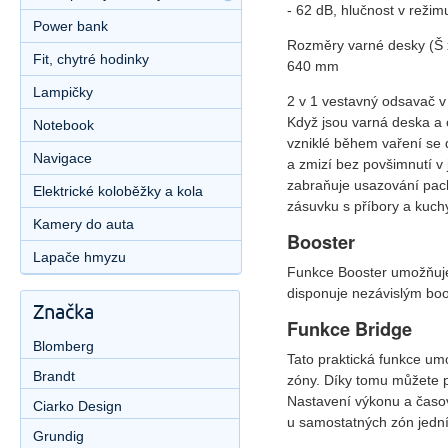
- 62 dB, hlučnost v reži
Power bank
Rozměry varné desky (Š x
Fit, chytré hodinky
640 mm
Lampičky
2 v 1 vestavný odsavač v
Když jsou varná deska a 
Notebook
vzniklé během vaření se 
Navigace
a zmizí bez povšimnutí v
zabraňuje usazování pach
Elektrické koloběžky a kola
zásuvku s příbory a kuch
Kamery do auta
Booster
Lapače hmyzu
Funkce Booster umožňuje
disponuje nezávislým bo
Značka
Funkce Bridge
Blomberg
Tato praktická funkce um
Brandt
zóny. Díky tomu můžete p
Nastavení výkonu a časov
Ciarko Design
u samostatných zón jed
Grundig