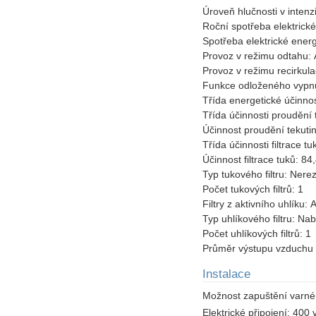
Úroveň hlučnosti v inte
Roční spotřeba elektrick
Spotřeba elektrické ener
Provoz v režimu odtahu:
Provoz v režimu recirkul
Funkce odloženého vypn
Třída energetické účinno
Třída účinnosti proudění 
Účinnost proudění tekuti
Třída účinnosti filtrace t
Účinnost filtrace tuků:
84
Typ tukového filtru:
Nere
Počet tukových filtrů:
1
Filtry z aktivního uhlíku:
Typ uhlíkového filtru:
Nab
Počet uhlíkových filtrů:
1
Průměr výstupu vzduchu
Instalace
Možnost zapuštění varné
Elektrické připojení:
400 v