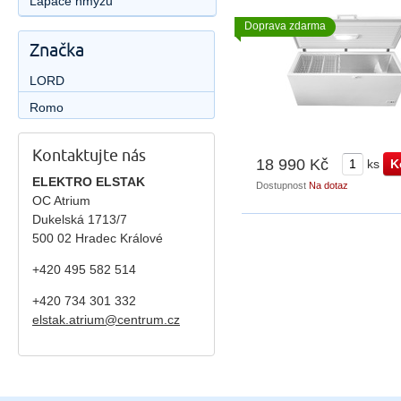
Lapače hmyzu
Doprava zdarma
Značka
LORD
Romo
Kontaktujte nás
18 990 Kč
ks
ELEKTRO ELSTAK
Dostupnost
Na dotaz
OC Atrium
Dukelská 1713/7
500 02 Hradec Králové
+420 495 582 514
+420
734 301 332
elstak.atrium@centrum.cz