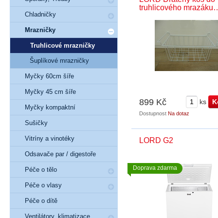
truhlicového mrazáku
Chladničky
Mrazničky
Truhlicové mrazničky
Šuplíkové mrazničky
Myčky 60cm šíře
Myčky 45 cm šíře
899 Kč
ks
Myčky kompaktní
Dostupnost
Na dotaz
Sušičky
Vitríny a vinotéky
LORD G2
Odsavače par / digestoře
Doprava zdarma
Péče o tělo
Péče o vlasy
Péče o dítě
Ventilátory, klimatizace,