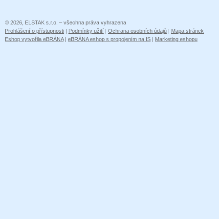
© 2026, ELSTAK s.r.o. – všechna práva vyhrazena
Prohlášení o přístupnosti
|
Podmínky užití
|
Ochrana osobních údajů
|
Mapa stránek
Eshop vytvořila eBRÁNA
|
eBRÁNA eshop s propojením na IS
|
Marketing eshopu