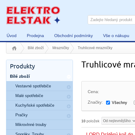
Úvod
Prodejna
Obchodní podmínky
Vše o nákupu
Bílé zboží
Mrazničky
Truhlicové mrazničky
Truhlicové mr
Produkty
Bílé zboží
Vestavné spotřebiče
Cena:
Malé spotřebiče
Značky:
Všechny
Kuchyňské spotřebiče
Pračky
Od nejlevnějšího
10
položek
Mikrovlnné trouby
Sporáky, Trouby
LORD Drátěný koš do