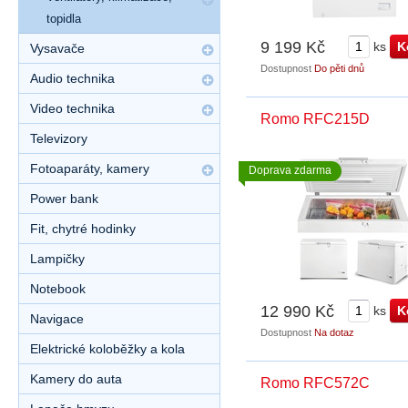
topidla
9 199 Kč
ks
Vysavače
Dostupnost
Do pěti dnů
Audio technika
Video technika
Romo RFC215D
Televizory
Fotoaparáty, kamery
Doprava zdarma
Power bank
Fit, chytré hodinky
Lampičky
Notebook
12 990 Kč
ks
Navigace
Dostupnost
Na dotaz
Elektrické koloběžky a kola
Kamery do auta
Romo RFC572C