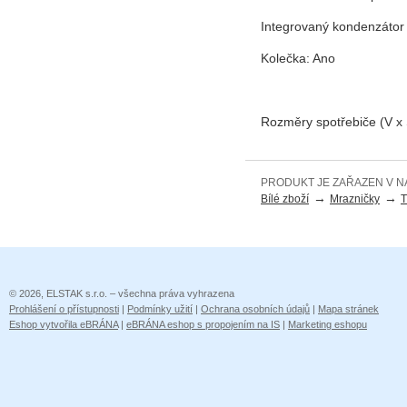
Integrovaný kondenzátor 
Kolečka: Ano
Rozměry spotřebiče (V x 
PRODUKT JE ZAŘAZEN V N
→
→
Bílé zboží
Mrazničky
T
© 2026, ELSTAK s.r.o. – všechna práva vyhrazena
Prohlášení o přístupnosti
|
Podmínky užití
|
Ochrana osobních údajů
|
Mapa stránek
Eshop vytvořila eBRÁNA
|
eBRÁNA eshop s propojením na IS
|
Marketing eshopu