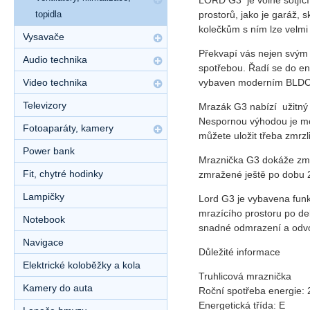
LORD G3
je volně sotjíc
topidla
prostorů, jako je garáž, 
kolečkům s ním lze velmi
Vysavače
Překvapí vás nejen svým
Audio technika
spotřebou. Řadí se do en
Video technika
vybaven moderním BLDC k
Televizory
Mrazák G3 nabízí užitný 
Nespornou výhodou je mož
Fotoaparáty, kamery
můžete uložit třeba zmrzl
Power bank
Mraznička G3 dokáže zmra
Fit, chytré hodinky
zmražené ještě po dobu 
Lampičky
Lord G3 je vybavena funk
mrazícího prostoru po del
Notebook
snadné odmrazení a odvo
Navigace
Důležité informace
Elektrické koloběžky a kola
Truhlicová mraznička
Kamery do auta
Roční spotřeba energie:
Energetická třída: E