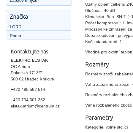
Lapače hmyzu
Užitný objem celkem: 246
Hlučnost: 40 dB
Značka
Klimatická třída: SN-T (
Počet kompresorů: 1 In
LORD
Množství ke zmrazení za
Doba skladování při výpa
Romo
Koše standardně: 1
Kontaktujte nás
Vhodné pro okolní teplotu
ELEKTRO ELSTAK
Rozměry
OC Atrium
Dukelská 1713/7
Rozměry zboží zabalenéh
500 02 Hradec Králové
Váha zabaleného zboží: 
+420 495 582 514
Rozměry rozbaleného zb
+420
734 301 332
Váha rozbaleného zboží:
elstak.atrium@centrum.cz
Parametry
Kategorie: volně stojící