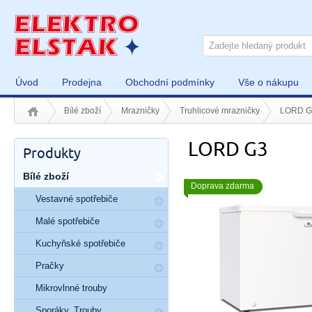
Úvod
Prodejna
Obchodní podmínky
Vše o nákupu
Bílé zboží
Mrazničky
Truhlicové mrazničky
LORD G
LORD G3
Produkty
Bílé zboží
Doprava zdarma
Vestavné spotřebiče
Malé spotřebiče
Kuchyňské spotřebiče
Pračky
Mikrovlnné trouby
Sporáky, Trouby