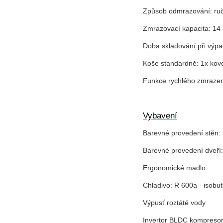
Způsob odmrazování: ruč
Zmrazovací kapacita: 14 
Doba skladování při výpa
Koše standardně: 1x kov
Funkce rychlého zmrazen
Vybavení
Barevné provedení stěn: 
Barevné provedení dveří:
Ergonomické madlo
Chladivo: R 600a - isobu
Výpusť roztáté vody
Invertor BLDC kompreso