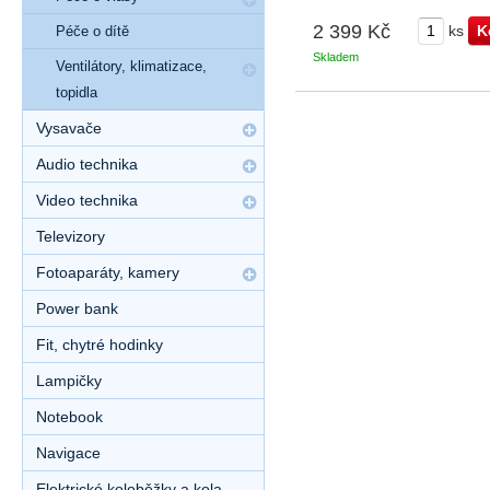
2 399 Kč
ks
Péče o dítě
Skladem
Ventilátory, klimatizace,
topidla
Vysavače
Audio technika
Video technika
Televizory
Fotoaparáty, kamery
Power bank
Fit, chytré hodinky
Lampičky
Notebook
Navigace
Elektrické koloběžky a kola