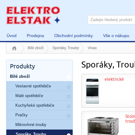
Úvod
Prodejna
Obchodní podmínky
Vše o nákupu
Bílé zboží
Sporáky, Trouby
Vivax
Sporáky, Trou
Produkty
Bílé zboží
elektrické
Vestavné spotřebiče
Malé spotřebiče
Kuchyňské spotřebiče
Pračky
Stoln
trou
Mikrovlnné trouby
Sporáky, Trouby