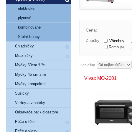
elektrické
plynové
kombinované
Cena:
Stolní trouby
Značky:
Všechny
Chladničky
Romo
(5)
Mrazničky
Myčky 60cm šíře
Od nejlevnějšího
3
položky
Myčky 45 cm šíře
Vivax MO-2001
Myčky kompaktní
Sušičky
Vitríny a vinotéky
Odsavače par / digestoře
Péče o tělo
Péče o vlasy