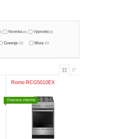
Novinka
Výprodej
0)
(0)
(0)
Gorenje
Mora
(1)
(1)
Romo RCG5010EX
Doprava zdarma