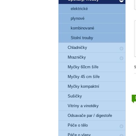
elektrické
plynové
kombinované
Stolní trouby
Chladničky
Mrazničky
Myčky 60cm šíře
Myčky 45 cm šíře
Myčky kompaktní
Sušičky
Vitríny a vinotéky
Odsavače par / digestoře
Péče o tělo
Péče o vlasy