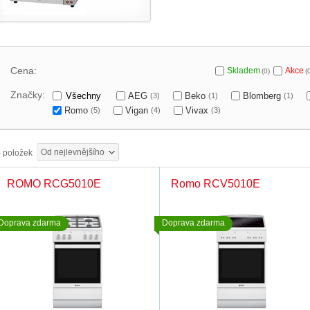
Cena:
Skladem
Akce
(0)
(
Značky:
Všechny
AEG
Beko
Blomberg
(3)
(1)
(1)
Romo
Vigan
Vivax
(5)
(4)
(3)
Od nejlevnějšího
5
položek
ROMO RCG5010E
Romo RCV5010E
Doprava zdarma
Doprava zdarma