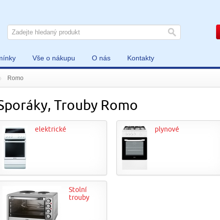
mínky
Vše o nákupu
O nás
Kontakty
Romo
Sporáky, Trouby Romo
elektrické
plynové
Stolní
trouby