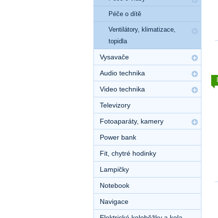
Péče o dítě
Ventilátory, klimatizace,
topidla
Vysavače
Audio technika
Video technika
Televizory
Fotoaparáty, kamery
Power bank
Fit, chytré hodinky
Lampičky
Notebook
Navigace
Elektrické koloběžky a kola