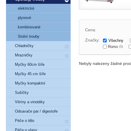
elektrické
plynové
kombinované
Cena:
Stolní trouby
Značky:
Všechny
Chladničky
Romo
(5)
Mrazničky
Nebyly nalezeny žádné prod
Myčky 60cm šíře
Myčky 45 cm šíře
Myčky kompaktní
Sušičky
Vitríny a vinotéky
Odsavače par / digestoře
Péče o tělo
Péče o vlasy