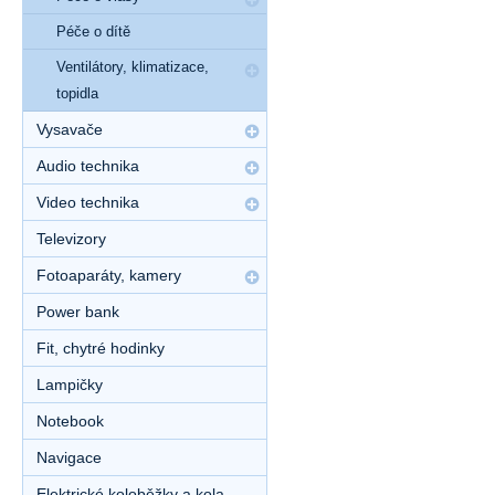
Péče o dítě
Ventilátory, klimatizace,
topidla
Vysavače
Audio technika
Video technika
Televizory
Fotoaparáty, kamery
Power bank
Fit, chytré hodinky
Lampičky
Notebook
Navigace
Elektrické koloběžky a kola