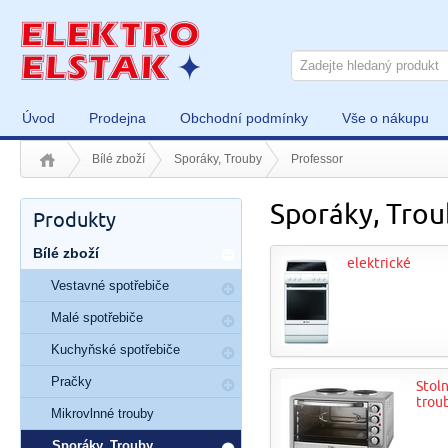
Úvod
Prodejna
Obchodní podmínky
Vše o nákupu
Bílé zboží
Sporáky, Trouby
Professor
Sporáky, Trou
Produkty
Bílé zboží
elektrické
Vestavné spotřebiče
Malé spotřebiče
Kuchyňské spotřebiče
Pračky
Stoln
trou
Mikrovlnné trouby
Sporáky, Trouby