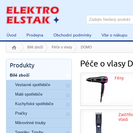
Úvod
Prodejna
Obchodní podmínky
Vše o nákupu
Bílé zboží
Péče o vlasy
DOMO
Péče o vlasy
Produkty
Bílé zboží
Fény
Vestavné spotřebiče
Malé spotřebiče
Kuchyňské spotřebiče
Pračky
Zastřih
vlasů
Mikrovlnné trouby
Sporáky, Trouby