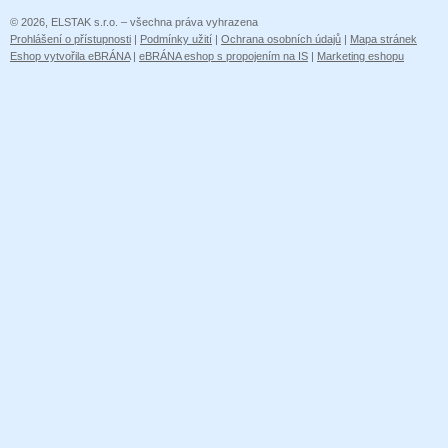
© 2026, ELSTAK s.r.o. – všechna práva vyhrazena
Prohlášení o přístupnosti
|
Podmínky užití
|
Ochrana osobních údajů
|
Mapa stránek
Eshop vytvořila eBRÁNA
|
eBRÁNA eshop s propojením na IS
|
Marketing eshopu