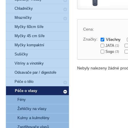
Chladničky
Mrazničky
Myčky 60cm šíře
Cena:
Myčky 45 cm šíře
Značky:
Všechny
Myčky kompaktní
JATA
(1)
Sogo
(3)
Sušičky
Vitríny a vinotéky
Nebyly nalezeny žádné prod
Odsavače par / digestoře
Péče o tělo
Péče o vlasy
Fény
Žehličky na vlasy
Kulmy a kulmofény
Zastřihovače vlasů