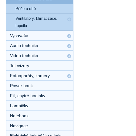
Péče o dítě
Ventilátory, klimatizace,
topidla
Vysavače
Audio technika
Video technika
Televizory
Fotoaparáty, kamery
Power bank
Fit, chytré hodinky
Lampičky
Notebook
Navigace
Elektrické koloběžky a kola