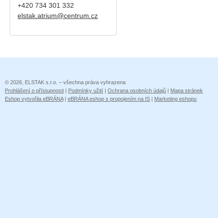
+420
734 301 332
elstak.atrium@centrum.cz
© 2026, ELSTAK s.r.o. – všechna práva vyhrazena
Prohlášení o přístupnosti
|
Podmínky užití
|
Ochrana osobních údajů
|
Mapa stránek
Eshop vytvořila eBRÁNA
|
eBRÁNA eshop s propojením na IS
|
Marketing eshopu