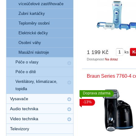
víceúčelové zastřihovače
Zubní kartáčky
Teploměry osobní
Elektrické dečky
Osobní váhy
1 199 Kč
ks
Masážní nástroje
Dostupnost
Na dotaz
Péče o vlasy
Péče o dítě
Braun Series 7760-4 c
Ventilátory, klimatizace,
topidla
Doprava zdarma
Vysavače
-13%
Audio technika
Video technika
Televizory