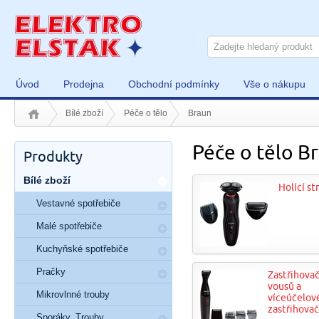
Úvod
Prodejna
Obchodní podmínky
Vše o nákupu
Bílé zboží
Péče o tělo
Braun
Péče o tělo B
Produkty
Bílé zboží
Holící st
Vestavné spotřebiče
Malé spotřebiče
Kuchyňské spotřebiče
Pračky
Zastřihova
vousů a
Mikrovlnné trouby
víceúčelov
zastřihova
Sporáky, Trouby