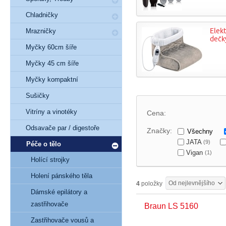
Chladničky
Elekt
Mrazničky
dečk
Myčky 60cm šíře
Myčky 45 cm šíře
Myčky kompaktní
Sušičky
Vitríny a vinotéky
Cena:
Odsavače par / digestoře
Značky:
Všechny
JATA
(9)
Péče o tělo
Vigan
(1)
Holící strojky
Holení pánského těla
Od nejlevnějšího
4
položky
Dámské epilátory a
zastřihovače
Braun LS 5160
Zastřihovače vousů a