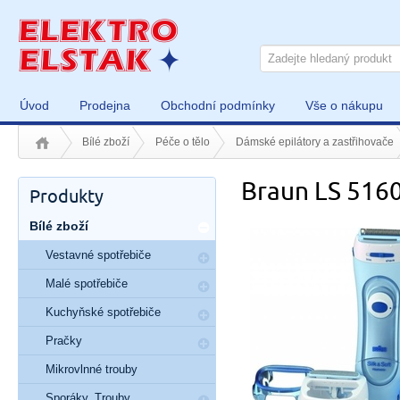
Úvod
Prodejna
Obchodní podmínky
Vše o nákupu
Bílé zboží
Péče o tělo
Dámské epilátory a zastřihovače
Braun LS 516
Produkty
Bílé zboží
Vestavné spotřebiče
Malé spotřebiče
Kuchyňské spotřebiče
Pračky
Mikrovlnné trouby
Sporáky, Trouby