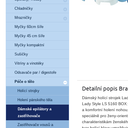
Chladničky
Mrazničky
Myčky 60cm šíře
Myčky 45 cm šíře
Myčky kompaktní
Sušičky
Vitríny a vinotéky
Odsavače par / digestoře
Péče o tělo
Detailní popis Br
Holící strojky
Dámský holící strojek La
Holení pánského těla
Lady Style LS 5160 BOX:
Dámské epilátory a
a komfortní holení nohou,
speciálně pro ženy-orien
zastřihovače
charakteristikám ženského
Zastřihovače vousů a
tvar holící hlavy umožňuj