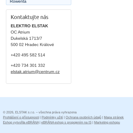
Rowenta
Kontaktujte nás
ELEKTRO ELSTAK
OC Atrium
Dukelská 1713/7
500 02 Hradec Králové
+420 495 582 514
+420
734 301 332
elstak.atrium@centrum.cz
© 2026, ELSTAK s.r.o. – všechna práva vyhrazena
Prohlášení o přístupnosti
|
Podmínky užití
|
Ochrana osobních údajů
|
Mapa stránek
Eshop vytvořila eBRÁNA
|
eBRÁNA eshop s propojením na IS
|
Marketing eshopu