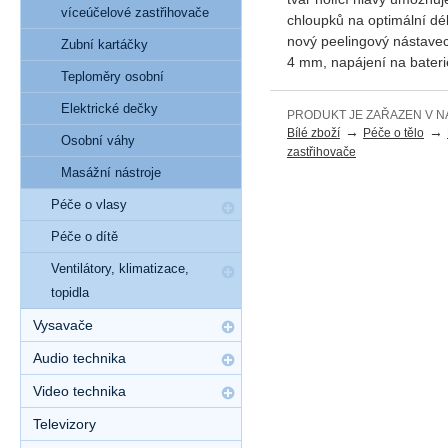
víceúčelové zastřihovače
chloupků na optimální dél
nový peelingový nástavec
Zubní kartáčky
4 mm, napájení na bateri
Teploměry osobní
Elektrické dečky
PRODUKT JE ZAŘAZEN V N
→
→
Bílé zboží
Péče o tělo
Osobní váhy
zastřihovače
Masážní nástroje
Péče o vlasy
Péče o dítě
Ventilátory, klimatizace,
topidla
Vysavače
Audio technika
Video technika
Televizory