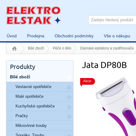
Úvod
Prodejna
Obchodní podmínky
Vše o nákupu
Bílé zboží
Péče o tělo
Dámské epilátory a zastřihovače
Jata DP80B
Produkty
Bílé zboží
Akce
Vestavné spotřebiče
Malé spotřebiče
Kuchyňské spotřebiče
Pračky
Mikrovlnné trouby
Sporáky, Trouby