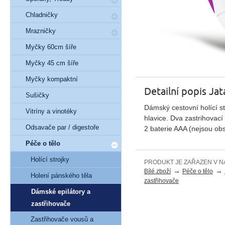
Chladničky
Mrazničky
Myčky 60cm šíře
Myčky 45 cm šíře
Myčky kompaktní
Detailní popis Ja
Sušičky
Dámský cestovní holící st
Vitríny a vinotéky
hlavice. Dva zastrihovací
Odsavače par / digestoře
2 baterie AAA (nejsou ob
Péče o tělo
Holící strojky
PRODUKT JE ZAŘAZEN V N
→
→
Bílé zboží
Péče o tělo
Holení pánského těla
zastřihovače
Dámské epilátory a
zastřihovače
Zastřihovače vousů a