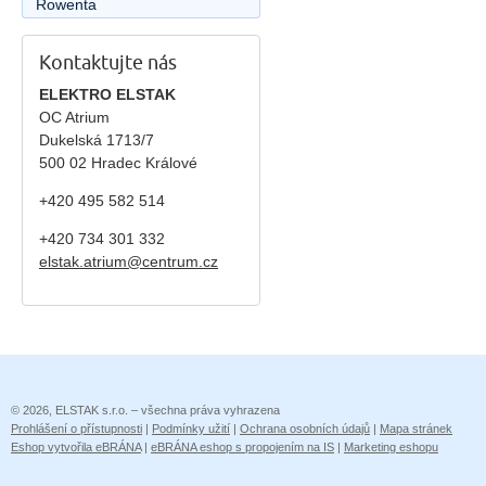
Rowenta
Kontaktujte nás
ELEKTRO ELSTAK
OC Atrium
Dukelská 1713/7
500 02 Hradec Králové
+420 495 582 514
+420
734 301 332
elstak.atrium@centrum.cz
© 2026, ELSTAK s.r.o. – všechna práva vyhrazena
Prohlášení o přístupnosti
|
Podmínky užití
|
Ochrana osobních údajů
|
Mapa stránek
Eshop vytvořila eBRÁNA
|
eBRÁNA eshop s propojením na IS
|
Marketing eshopu