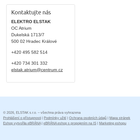
Kontaktujte nás
ELEKTRO ELSTAK
OC Atrium
Dukelská 1713/7
500 02 Hradec Králové
+420 495 582 514
+420
734 301 332
elstak.atrium@centrum.cz
© 2026, ELSTAK s.r.o. – všechna práva vyhrazena
Prohlášení o přístupnosti
|
Podmínky užití
|
Ochrana osobních údajů
|
Mapa stránek
Eshop vytvořila eBRÁNA
|
eBRÁNA eshop s propojením na IS
|
Marketing eshopu