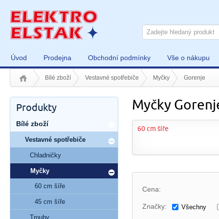
Úvod
Prodejna
Obchodní podmínky
Vše o nákupu
Bílé zboží
Vestavné spotřebiče
Myčky
Gorenje
Myčky Gorenj
Produkty
Bílé zboží
60 cm šíře
Vestavné spotřebiče
Chladničky
Myčky
60 cm šíře
Cena:
45 cm šíře
Značky:
Všechny
Trouby