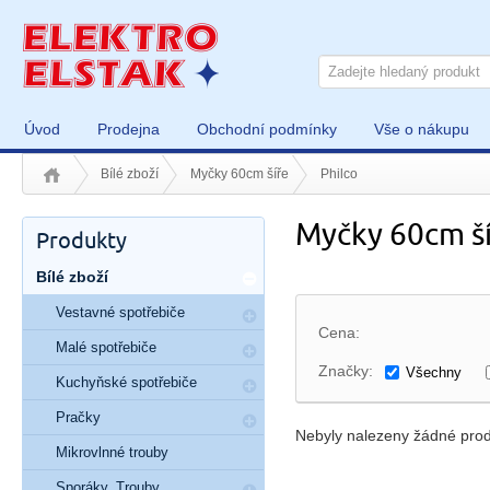
Úvod
Prodejna
Obchodní podmínky
Vše o nákupu
Bílé zboží
Myčky 60cm šíře
Philco
Myčky 60cm ší
Produkty
Bílé zboží
Vestavné spotřebiče
Cena:
Malé spotřebiče
Značky:
Všechny
Kuchyňské spotřebiče
Pračky
Nebyly nalezeny žádné prod
Mikrovlnné trouby
Sporáky, Trouby