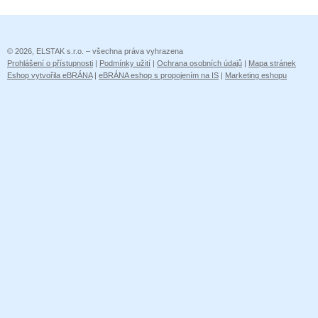
© 2026, ELSTAK s.r.o. – všechna práva vyhrazena
Prohlášení o přístupnosti
|
Podmínky užití
|
Ochrana osobních údajů
|
Mapa stránek
Eshop vytvořila eBRÁNA
|
eBRÁNA eshop s propojením na IS
|
Marketing eshopu