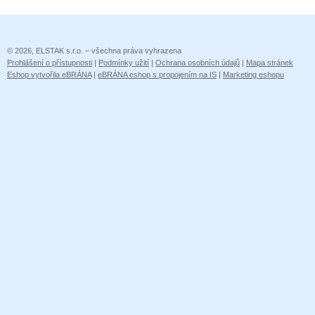
© 2026, ELSTAK s.r.o. – všechna práva vyhrazena
Prohlášení o přístupnosti
|
Podmínky užití
|
Ochrana osobních údajů
|
Mapa stránek
Eshop vytvořila eBRÁNA
|
eBRÁNA eshop s propojením na IS
|
Marketing eshopu