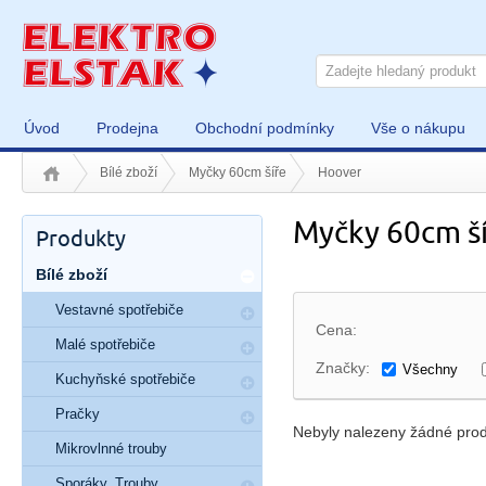
Úvod
Prodejna
Obchodní podmínky
Vše o nákupu
Bílé zboží
Myčky 60cm šíře
Hoover
Myčky 60cm š
Produkty
Bílé zboží
Vestavné spotřebiče
Cena:
Malé spotřebiče
Značky:
Všechny
Kuchyňské spotřebiče
Pračky
Nebyly nalezeny žádné prod
Mikrovlnné trouby
Sporáky, Trouby