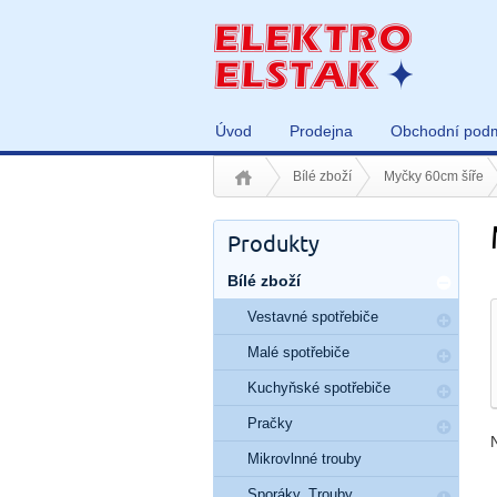
Úvod
Prodejna
Obchodní pod
Bílé zboží
Myčky 60cm šíře
Produkty
Bílé zboží
Vestavné spotřebiče
Malé spotřebiče
Kuchyňské spotřebiče
Pračky
Mikrovlnné trouby
Sporáky, Trouby