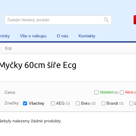
mínky
Vše o nákupu
O nás
Kontakty
Ecg
Myčky 60cm šíře Ecg
Cena:
Skladem
Akce
(0)
(
Značky:
Všechny
AEG
Beko
Brandt
(1)
(2)
(1)
Nebyly nalezeny žádné produkty.