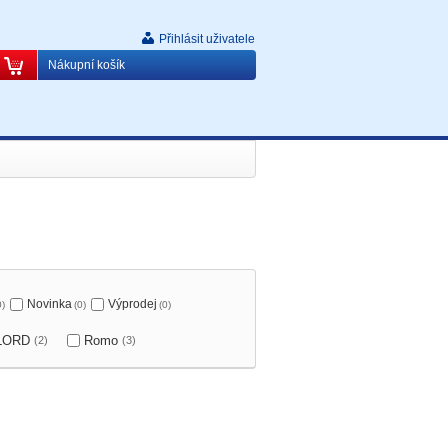
Přihlásit uživatele
Nákupní košík
Novinka
Výprodej
0)
(0)
(0)
LORD
Romo
(2)
(3)