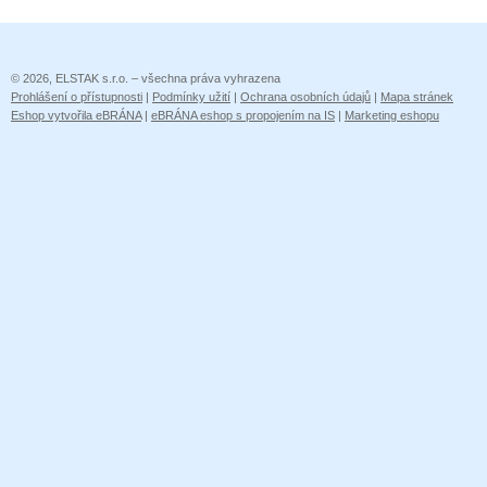
© 2026, ELSTAK s.r.o. – všechna práva vyhrazena
Prohlášení o přístupnosti
|
Podmínky užití
|
Ochrana osobních údajů
|
Mapa stránek
Eshop vytvořila eBRÁNA
|
eBRÁNA eshop s propojením na IS
|
Marketing eshopu