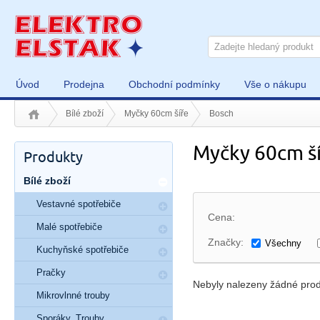
Úvod
Prodejna
Obchodní podmínky
Vše o nákupu
Bílé zboží
Myčky 60cm šíře
Bosch
Myčky 60cm š
Produkty
Bílé zboží
Vestavné spotřebiče
Cena:
Malé spotřebiče
Značky:
Všechny
Kuchyňské spotřebiče
Pračky
Nebyly nalezeny žádné prod
Mikrovlnné trouby
Sporáky, Trouby