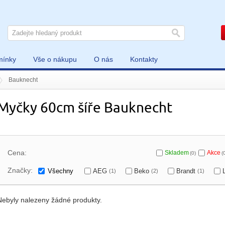
mínky
Vše o nákupu
O nás
Kontakty
Bauknecht
Myčky 60cm šíře Bauknecht
Cena:
Skladem
Akce
(0)
(
Značky:
Všechny
AEG
Beko
Brandt
(1)
(2)
(1)
Nebyly nalezeny žádné produkty.