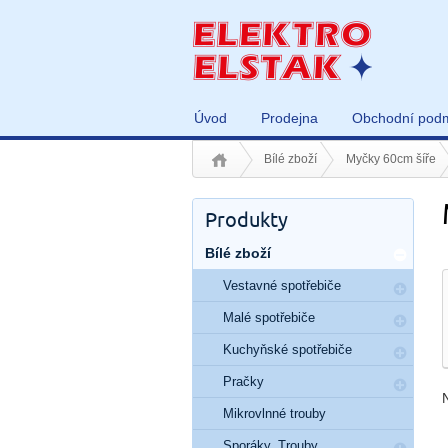
Úvod
Prodejna
Obchodní pod
Bílé zboží
Myčky 60cm šíře
Produkty
Bílé zboží
Vestavné spotřebiče
Malé spotřebiče
Kuchyňské spotřebiče
Pračky
Mikrovlnné trouby
Sporáky, Trouby