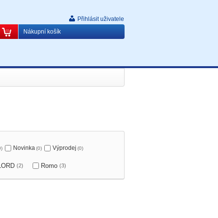
Přihlásit uživatele
Nákupní košík
Novinka
Výprodej
0)
(0)
(0)
LORD
Romo
(2)
(3)