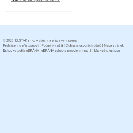
© 2026, ELSTAK s.r.o. – všechna práva vyhrazena
Prohlášení o přístupnosti
|
Podmínky užití
|
Ochrana osobních údajů
|
Mapa stránek
Eshop vytvořila eBRÁNA
|
eBRÁNA eshop s propojením na IS
|
Marketing eshopu