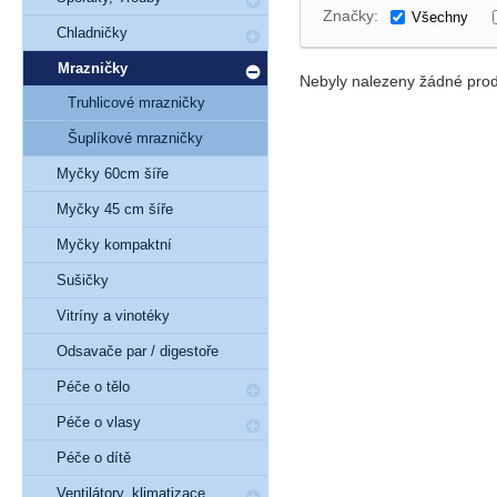
Značky:
Všechny
Chladničky
Mrazničky
Nebyly nalezeny žádné prod
Truhlicové mrazničky
Šuplíkové mrazničky
Myčky 60cm šíře
Myčky 45 cm šíře
Myčky kompaktní
Sušičky
Vitríny a vinotéky
Odsavače par / digestoře
Péče o tělo
Péče o vlasy
Péče o dítě
Ventilátory, klimatizace,