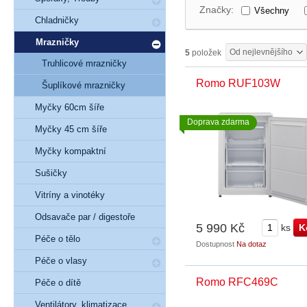
Značky:
Všechny
Chladničky
Mrazničky
Od nejlevnějšího
5
položek
Truhlicové mrazničky
Romo RUF103W
Šuplíkové mrazničky
Myčky 60cm šíře
Doprava zdarma
Myčky 45 cm šíře
Myčky kompaktní
Sušičky
Vitríny a vinotéky
Odsavače par / digestoře
5 990 Kč
ks
Péče o tělo
Dostupnost
Na dotaz
Péče o vlasy
Romo RFC469C
Péče o dítě
Ventilátory, klimatizace,