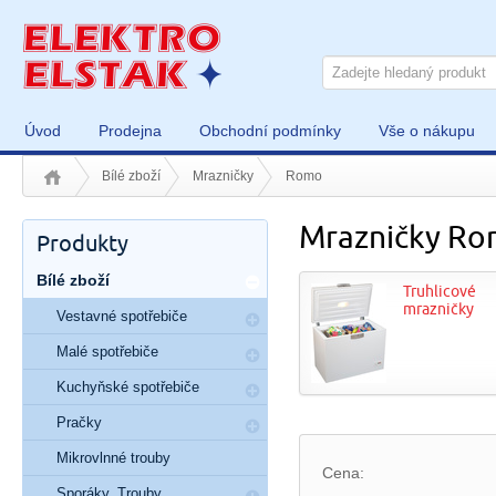
Úvod
Prodejna
Obchodní podmínky
Vše o nákupu
Bílé zboží
Mrazničky
Romo
Mrazničky R
Produkty
Bílé zboží
Truhlicové
mrazničky
Vestavné spotřebiče
Malé spotřebiče
Kuchyňské spotřebiče
Pračky
Mikrovlnné trouby
Cena:
Sporáky, Trouby