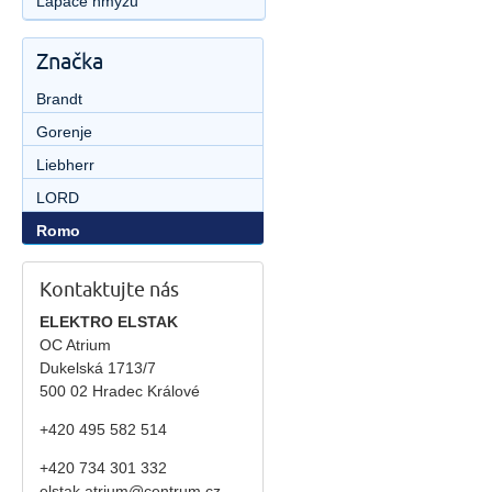
Lapače hmyzu
Značka
Brandt
Gorenje
Liebherr
LORD
Romo
Kontaktujte nás
ELEKTRO ELSTAK
OC Atrium
Dukelská 1713/7
500 02 Hradec Králové
+420 495 582 514
+420
734 301 332
elstak.atrium@centrum.cz