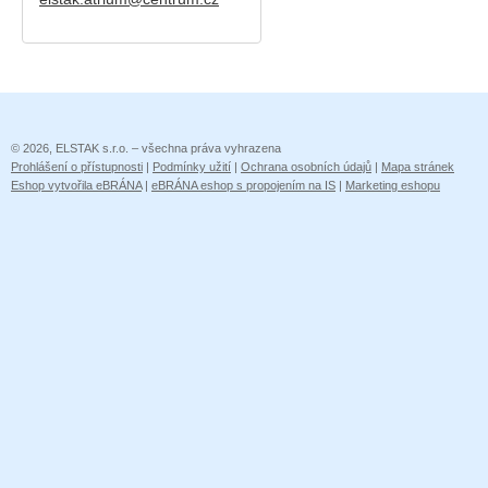
© 2026, ELSTAK s.r.o. – všechna práva vyhrazena
Prohlášení o přístupnosti
|
Podmínky užití
|
Ochrana osobních údajů
|
Mapa stránek
Eshop vytvořila eBRÁNA
|
eBRÁNA eshop s propojením na IS
|
Marketing eshopu