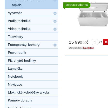
topidla
Doprava zdarma
Vysavače
Audio technika
Video technika
Televizory
15 990 Kč
ks
Fotoaparáty, kamery
Dostupnost
Na dotaz
Power bank
Fit, chytré hodinky
Lampičky
Notebook
Navigace
Elektrické koloběžky a kola
Kamery do auta