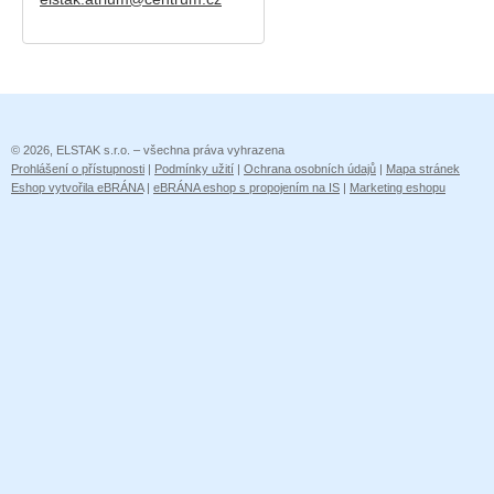
© 2026, ELSTAK s.r.o. – všechna práva vyhrazena
Prohlášení o přístupnosti
|
Podmínky užití
|
Ochrana osobních údajů
|
Mapa stránek
Eshop vytvořila eBRÁNA
|
eBRÁNA eshop s propojením na IS
|
Marketing eshopu