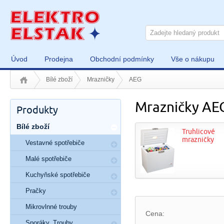
Úvod
Prodejna
Obchodní podmínky
Vše o nákupu
Bílé zboží
Mrazničky
AEG
Mrazničky AE
Produkty
Bílé zboží
Truhlicové
mrazničky
Vestavné spotřebiče
Malé spotřebiče
Kuchyňské spotřebiče
Pračky
Mikrovlnné trouby
Cena:
Sporáky, Trouby