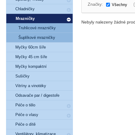
Značky:
Všechny
Chladničky
Mrazničky
Nebyly nalezeny žádné prod
Truhlicové mrazničky
Šuplíkové mrazničky
Myčky 60cm šíře
Myčky 45 cm šíře
Myčky kompaktní
Sušičky
Vitríny a vinotéky
Odsavače par / digestoře
Péče o tělo
Péče o vlasy
Péče o dítě
Ventilátory, klimatizace,