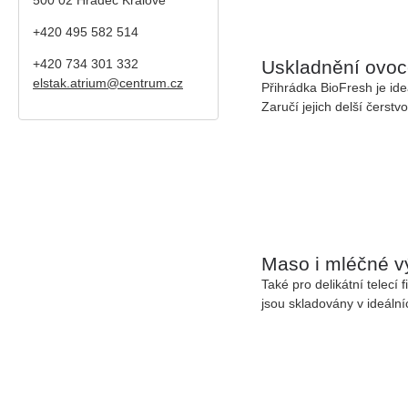
+420 495 582 514
Uskladnění ovoc
+420
734 301 332
elstak.atrium@centrum.cz
Přihrádka BioFresh
je ide
Zaručí jejich delší čerstv
Maso i mléčné v
Také pro delikátní telecí 
jsou skladovány v
ideáln