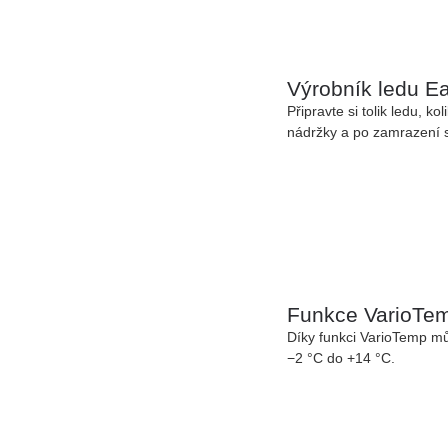
Výrobník ledu Ea
Připravte si tolik ledu, ko
nádržky a po zamrazení s
Funkce VarioTe
Díky funkci VarioTemp můž
−2 °C do +14 °C.