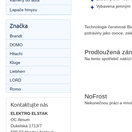
Kamery do auta
Vybavena
jemným 
Lapače hmyzu
Značka
Technologie čerstvosti B
potraviny jako ovoce, ze
Brandt
DOMO
Prodloužená záru
Hitachi
Na tento spotřebič nabíz
Kluge
Liebherr
LORD
Romo
NoFrost
Nekonečnou práci a mnoh
Kontaktujte nás
ELEKTRO ELSTAK
OC Atrium
Dukelská 1713/7
500 02 Hradec Králové