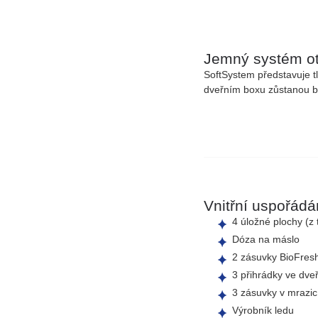
Jemný systém otv
SoftSystem představuje t
dveřním boxu zůstanou b
Vnitřní uspořádá
4 úložné plochy (z 
Dóza na máslo
2 zásuvky BioFresh
3 přihrádky ve dve
3 zásuvky v mrazic
Výrobník ledu