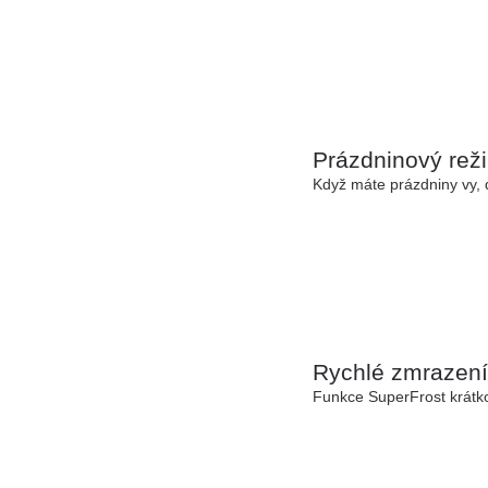
Prázdninový rež
Když máte prázdniny vy, d
Rychlé zmrazení
Funkce SuperFrost
krátk