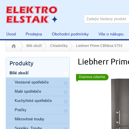
Úvod
Prodejna
Obchodní podmínky
Vše o nákupu
Bílé zboží
Chladničky
Liebherr Prime CBNbsa 5753
Liebherr Pri
Produkty
Bílé zboží
Doprava zdarma
Vestavné spotřebiče
Malé spotřebiče
Kuchyňské spotřebiče
Pračky
Mikrovlnné trouby
Sporáky, Trouby