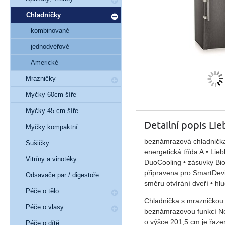
Chladničky
kombinované
jednodvéřové
Americké
Mrazničky
Myčky 60cm šíře
Myčky 45 cm šíře
Detailní popis Li
Myčky kompaktní
beznámrazová chladnička 
Sušičky
energetická třída A • Li
Vitríny a vinotéky
DuoCooling • zásuvky Bio
připravena pro SmartDevi
Odsavače par / digestoře
směru otvírání dveří • hl
Péče o tělo
Chladnička s mrazničkou
Péče o vlasy
beznámrazovou
funkcí N
o
výšce 201,5 cm
je řaze
Péče o dítě