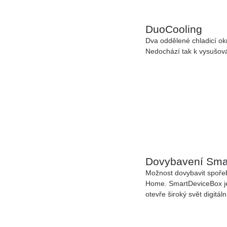
DuoCooling
Dva oddělené chladicí ok
Nedochází tak k vysušová
Dovybavení Sma
Možnost dovybavit spoře
Home.
SmartDeviceBox jed
otevře široký svět digitál