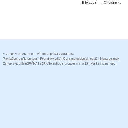
→
Bílé zboží
Chladničky
© 2026, ELSTAK s.r.o. – všechna práva vyhrazena
Prohlášení o přístupnosti
|
Podmínky užití
|
Ochrana osobních údajů
|
Mapa stránek
Eshop vytvořila eBRÁNA
|
eBRÁNA eshop s propojením na IS
|
Marketing eshopu