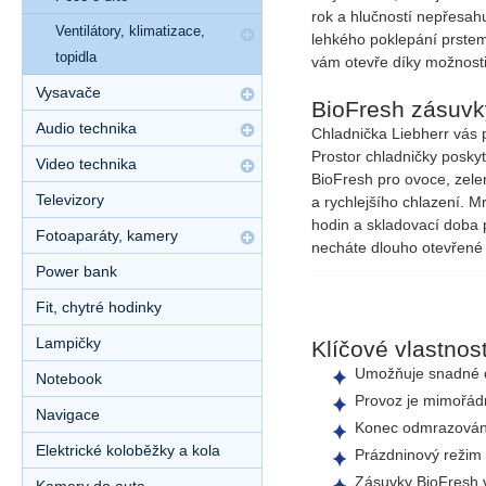
rok
a
hlučností
nepřesahu
Ventilátory, klimatizace,
lehkého
poklepání
prste
topidla
vám otevře díky možnosti
Vysavače
BioFresh zásuvk
Audio technika
Chladnička Liebherr vás
Prostor
chladničky
posky
Video technika
BioFresh
pro ovoce, zele
Televizory
a rychlejšího chlazení.
Mr
hodin
a skladovací doba p
Fotoaparáty, kamery
necháte dlouho otevřené
Power bank
Fit, chytré hodinky
Lampičky
Klíčové vlastnost
Umožňuje snadné 
Notebook
Provoz je mimořád
Navigace
Konec odmrazován
Elektrické koloběžky a kola
Prázdninový režim
Zásuvky BioFresh
v