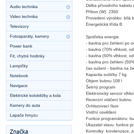
Délka přívodního kabelu 
Audio technika
Příkon (W): 2350
Video technika
Provedení výrobku: bílá 
Energetická třída B
Televizory
Fotoaparáty, kamery
Spotřeba energie
- bavlna pro žehlení po o
Power bank
- bavlna (70% vlhkost, o
- bavlna (50% vlhkost, o
Fit, chytré hodinky
- bavlna pro žehlení (50
Lampičky
čas sušení - bavlna na ž
Kapacita sušičky 7 kg
Notebook
Objem bubnu 108 l
Navigace
Šetrný program
Elektronický senzor vlhko
Elektrické koloběžky a kola
Reverzní otáčení bubnu
Kamery do auta
Ochlazovací fáze
Vnitřní osvětlení
Lapače hmyzu
Funkce programátoru: bud
Ukazatel stavu: funkce p
Značka
Kontrolky: kondenzace, za