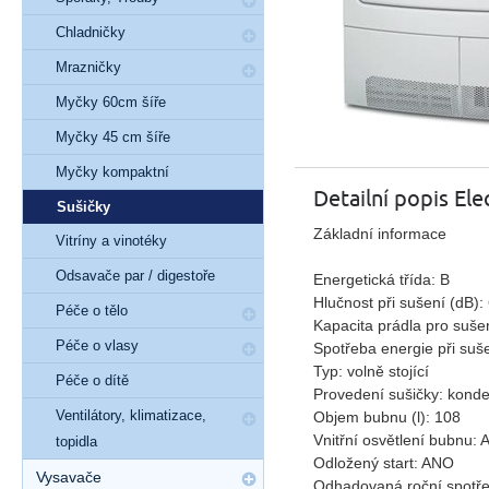
Chladničky
Mrazničky
Myčky 60cm šíře
Myčky 45 cm šíře
Myčky kompaktní
Detailní popis El
Sušičky
Základní informace
Vitríny a vinotéky
Odsavače par / digestoře
Energetická třída: B
Hlučnost při sušení (dB):
Péče o tělo
Kapacita prádla pro sušen
Péče o vlasy
Spotřeba energie při suš
Typ: volně stojící
Péče o dítě
Provedení sušičky: kond
Ventilátory, klimatizace,
Objem bubnu (l): 108
Vnitřní osvětlení bubnu:
topidla
Odložený start: ANO
Vysavače
Odhadovaná roční spotře