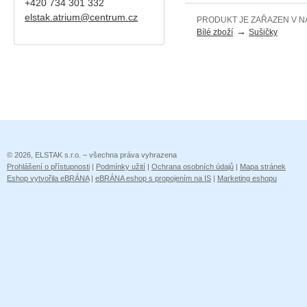
+420
734 301 332
elstak.atrium@centrum.cz
PRODUKT JE ZAŘAZEN V N
→
Bílé zboží
Sušičky
© 2026, ELSTAK s.r.o. – všechna práva vyhrazena
Prohlášení o přístupnosti
|
Podmínky užití
|
Ochrana osobních údajů
|
Mapa stránek
Eshop vytvořila eBRÁNA
|
eBRÁNA eshop s propojením na IS
|
Marketing eshopu