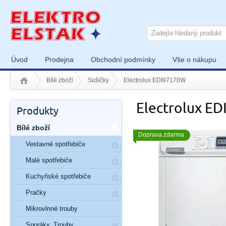
Úvod
Prodejna
Obchodní podmínky
Vše o nákupu
Bílé zboží
Sušičky
Electrolux EDI97170W
Electrolux E
Produkty
Bílé zboží
Doprava zdarma
Vestavné spotřebiče
Malé spotřebiče
Kuchyňské spotřebiče
Pračky
Mikrovlnné trouby
Sporáky, Trouby