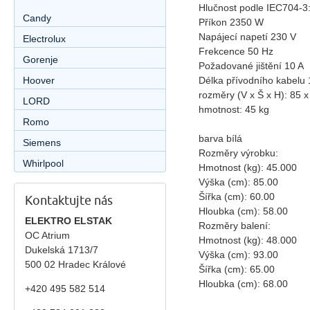
Hlučnost podle IEC704-3
Candy
Příkon 2350 W
Napájecí napetí 230 V
Electrolux
Frekcence 50 Hz
Gorenje
Požadované jištění 10 A
Délka přívodního kabelu 
Hoover
rozměry (V x Š x H): 85 
LORD
hmotnost: 45 kg
Romo
barva bílá
Siemens
Rozměry výrobku:
Whirlpool
Hmotnost (kg): 45.000
Výška (cm): 85.00
Šířka (cm): 60.00
Kontaktujte nás
Hloubka (cm): 58.00
ELEKTRO ELSTAK
Rozměry balení:
OC Atrium
Hmotnost (kg): 48.000
Dukelská 1713/7
Výška (cm): 93.00
500 02 Hradec Králové
Šířka (cm): 65.00
Hloubka (cm): 68.00
+420 495 582 514