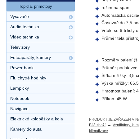
Topidla, přímotopy
režim na spaní
Automatická oscila
Vysavače
Časovač do 7,5 ho
Audio technika
Vrtule se 6-ti list
Video technika
Průměr těla přístro
Televizory
Fotoaparáty, kamery
Rozměry balení (š 
Power bank
Průměr podstavce:
Šířka mřížky: 8,5 
Fit, chytré hodinky
Výška mřížky: 66,
Lampičky
Hmotnost balení: 4
Notebook
Příkon: 45 W
Navigace
Elektrické koloběžky a kola
PRODUKT JE ZAŘAZEN V N
→
Bílé zboží
Ventilátory, kli
Kamery do auta
klimatizace