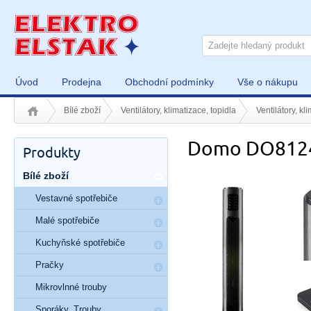
Úvod
Prodejna
Obchodní podmínky
Vše o nákupu
Bílé zboží
Ventilátory, klimatizace, topidla
Ventilátory, kl
Domo DO812
Produkty
Bílé zboží
Vestavné spotřebiče
Malé spotřebiče
Kuchyňské spotřebiče
Pračky
Mikrovlnné trouby
Sporáky, Trouby