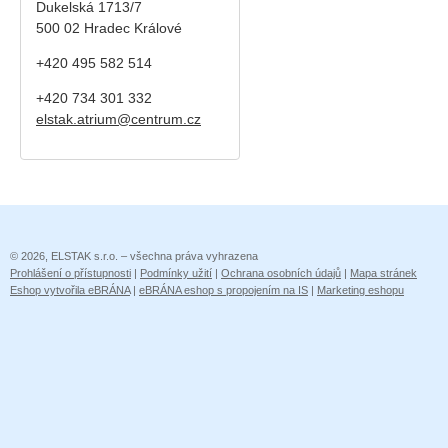
Dukelská 1713/7
500 02 Hradec Králové
+420 495 582 514
+420
734 301 332
elstak.atrium@centrum.cz
© 2026, ELSTAK s.r.o. – všechna práva vyhrazena
Prohlášení o přístupnosti
|
Podmínky užití
|
Ochrana osobních údajů
|
Mapa stránek
Eshop vytvořila eBRÁNA
|
eBRÁNA eshop s propojením na IS
|
Marketing eshopu