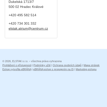
Dukelská 1713/7
500 02 Hradec Králové
+420 495 582 514
+420
734 301 332
elstak.atrium@centrum.cz
© 2026, ELSTAK s.r.o. – všechna práva vyhrazena
Prohlášení o přístupnosti
|
Podmínky užití
|
Ochrana osobních údajů
|
Mapa stránek
Eshop vytvořila eBRÁNA
|
eBRÁNA eshop s propojením na IS
|
Marketing eshopu