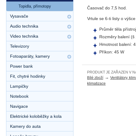
Topidla, přímotopy
Časovač do 7,5 hod.
Vysavače
Vrtule se 6-ti listy o výš
Audio technika
Průměr těla přístro
Video technika
Rozměry balení (š 
Hmotnost balení: 4
Televizory
Příkon: 45 W
Fotoaparáty, kamery
Power bank
PRODUKT JE ZAŘAZEN V N
Fit, chytré hodinky
→
Bílé zboží
Ventilátory, kli
klimatizace
Lampičky
Notebook
Navigace
Elektrické koloběžky a kola
Kamery do auta