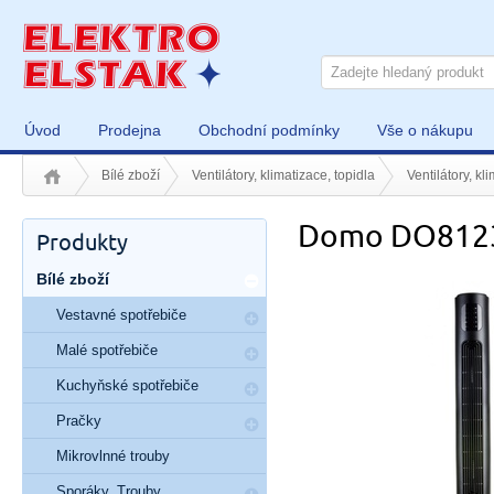
Úvod
Prodejna
Obchodní podmínky
Vše o nákupu
Bílé zboží
Ventilátory, klimatizace, topidla
Ventilátory, kl
Domo DO812
Produkty
Bílé zboží
Vestavné spotřebiče
Malé spotřebiče
Kuchyňské spotřebiče
Pračky
Mikrovlnné trouby
Sporáky, Trouby