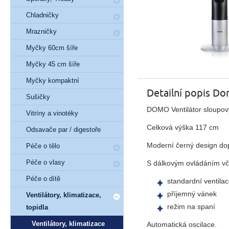
Chladničky
Mrazničky
Myčky 60cm šíře
Myčky 45 cm šíře
Myčky kompaktní
Detailní popis 
Sušičky
DOMO Ventilátor sloupov
Vitríny a vinotéky
Celková výška 117 cm
Odsavače par / digestoře
Moderní černý design do
Péče o tělo
Péče o vlasy
S dálkovým ovládáním včetn
Péče o dítě
standardní ventila
příjemný vánek
Ventilátory, klimatizace,
režim na spaní
topidla
Ventilátory, klimatizace
Automatická oscilace.