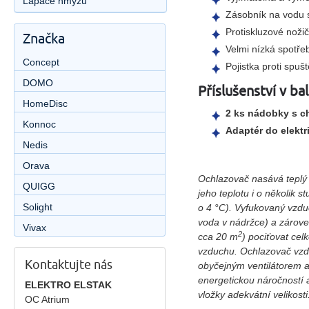
Lapače hmyzu
Zásobník na vodu s
Protiskluzové noži
Značka
Velmi nízká spotře
Concept
Pojistka proti spu
DOMO
Příslušenství v bal
HomeDisc
2 ks nádobky s c
Konnoc
Adaptér do elektr
Nedis
Orava
Ochlazovač nasává teplý 
QUIGG
jeho teplotu i o několik s
Solight
o 4 °C). Vyfukovaný vzdu
voda v nádržce) a zároveň
Vivax
2
cca 20 m
) pociťovat cel
vzduchu. Ochlazovač vzdu
Kontaktujte nás
obyčejným ventilátorem a
energetickou náročností a
ELEKTRO ELSTAK
vložky adekvátní velikosti
OC Atrium