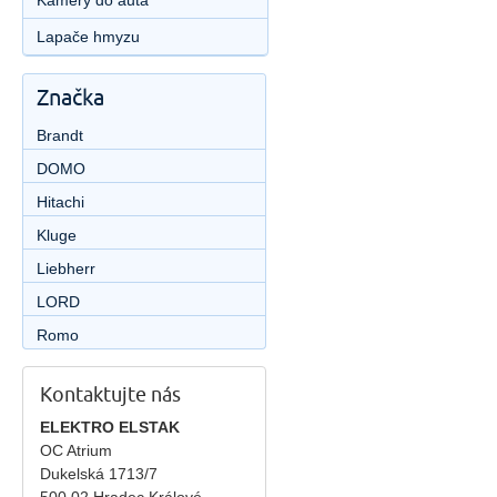
Kamery do auta
Lapače hmyzu
Značka
Brandt
DOMO
Hitachi
Kluge
Liebherr
LORD
Romo
Kontaktujte nás
ELEKTRO ELSTAK
OC Atrium
Dukelská 1713/7
500 02 Hradec Králové