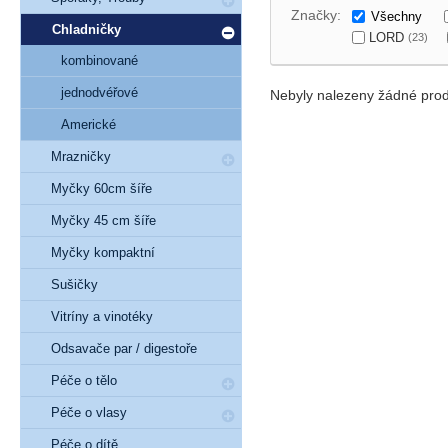
Značky:
Všechny
Chladničky
LORD
(23)
kombinované
jednodvéřové
Nebyly nalezeny žádné prod
Americké
Mrazničky
Myčky 60cm šíře
Myčky 45 cm šíře
Myčky kompaktní
Sušičky
Vitríny a vinotéky
Odsavače par / digestoře
Péče o tělo
Péče o vlasy
Péče o dítě