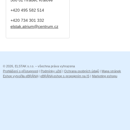
+420 495 582 514
+420
734 301 332
elstak.atrium@centrum.cz
© 2026, ELSTAK s.r.o. – všechna práva vyhrazena
Prohlášení o přístupnosti
|
Podmínky užití
|
Ochrana osobních údajů
|
Mapa stránek
Eshop vytvořila eBRÁNA
|
eBRÁNA eshop s propojením na IS
|
Marketing eshopu