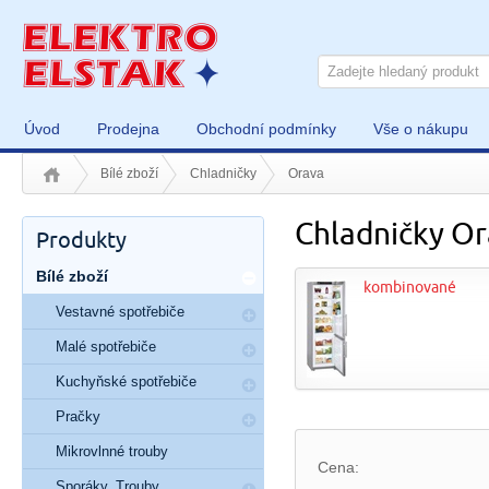
Úvod
Prodejna
Obchodní podmínky
Vše o nákupu
Bílé zboží
Chladničky
Orava
Chladničky O
Produkty
Bílé zboží
kombinované
Vestavné spotřebiče
Malé spotřebiče
Kuchyňské spotřebiče
Pračky
Mikrovlnné trouby
Cena:
Sporáky, Trouby