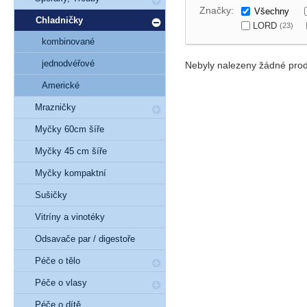
Značky:
Všechny
Chladničky
LORD
(23)
kombinované
jednodvéřové
Nebyly nalezeny žádné prod
Americké
Mrazničky
Myčky 60cm šíře
Myčky 45 cm šíře
Myčky kompaktní
Sušičky
Vitríny a vinotéky
Odsavače par / digestoře
Péče o tělo
Péče o vlasy
Péče o dítě