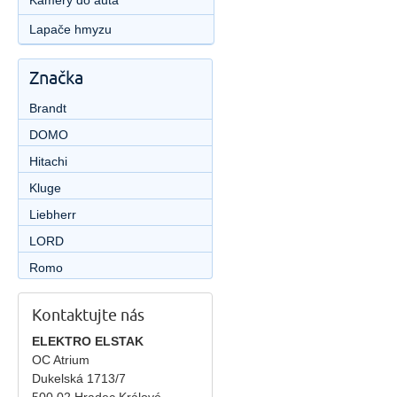
Kamery do auta
Lapače hmyzu
Značka
Brandt
DOMO
Hitachi
Kluge
Liebherr
LORD
Romo
Kontaktujte nás
ELEKTRO ELSTAK
OC Atrium
Dukelská 1713/7
500 02 Hradec Králové