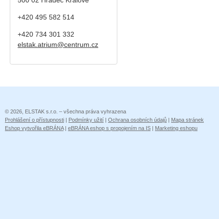
+420 495 582 514
+420
734 301 332
elstak.atrium@centrum.cz
© 2026, ELSTAK s.r.o. – všechna práva vyhrazena
Prohlášení o přístupnosti
|
Podmínky užití
|
Ochrana osobních údajů
|
Mapa stránek
Eshop vytvořila eBRÁNA
|
eBRÁNA eshop s propojením na IS
|
Marketing eshopu