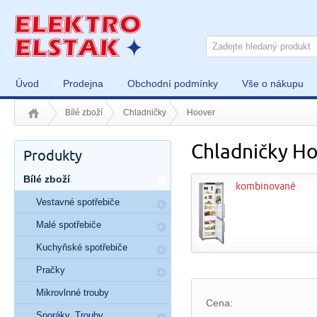
Úvod
Prodejna
Obchodní podmínky
Vše o nákupu
Bílé zboží
Chladničky
Hoover
Chladničky H
Produkty
Bílé zboží
kombinované
Vestavné spotřebiče
Malé spotřebiče
Kuchyňské spotřebiče
Pračky
Mikrovlnné trouby
Cena:
Sporáky, Trouby