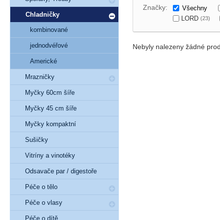
Značky:
Všechny
Chladničky
LORD
(23)
kombinované
jednodvéřové
Nebyly nalezeny žádné prod
Americké
Mrazničky
Myčky 60cm šíře
Myčky 45 cm šíře
Myčky kompaktní
Sušičky
Vitríny a vinotéky
Odsavače par / digestoře
Péče o tělo
Péče o vlasy
Péče o dítě