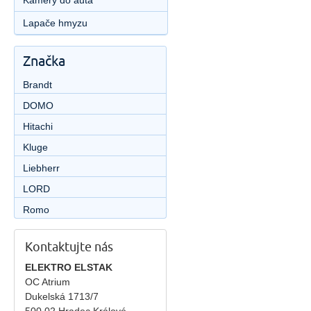
Kamery do auta
Lapače hmyzu
Značka
Brandt
DOMO
Hitachi
Kluge
Liebherr
LORD
Romo
Kontaktujte nás
ELEKTRO ELSTAK
OC Atrium
Dukelská 1713/7
500 02 Hradec Králové