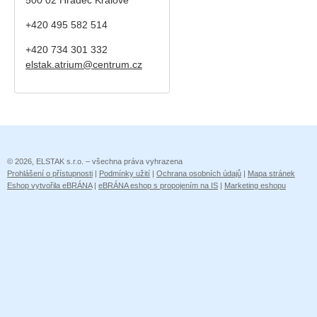
+420 495 582 514
+420
734 301 332
elstak.atrium@centrum.cz
© 2026, ELSTAK s.r.o. – všechna práva vyhrazena
Prohlášení o přístupnosti
|
Podmínky užití
|
Ochrana osobních údajů
|
Mapa stránek
Eshop vytvořila eBRÁNA
|
eBRÁNA eshop s propojením na IS
|
Marketing eshopu