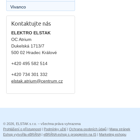
Vivanco
Kontaktujte nás
ELEKTRO ELSTAK
OC Atrium
Dukelská 1713/7
500 02 Hradec Králové
+420 495 582 514
+420
734 301 332
elstak.atrium@centrum.cz
© 2026, ELSTAK s.r.o. – všechna práva vyhrazena
Prohlášení o přístupnosti
|
Podmínky užití
|
Ochrana osobních údajů
|
Mapa stránek
Eshop vytvořila eBRÁNA
|
eBRÁNA eshop s propojením na IS
|
Marketing eshopu