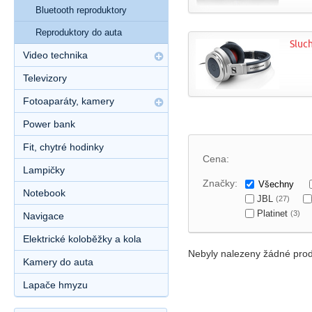
Bluetooth reproduktory
Reproduktory do auta
Sluc
Video technika
Televizory
Fotoaparáty, kamery
Power bank
Fit, chytré hodinky
Cena:
Lampičky
Značky:
Všechny
Notebook
JBL
(27)
Platinet
(3)
Navigace
Elektrické koloběžky a kola
Nebyly nalezeny žádné prod
Kamery do auta
Lapače hmyzu