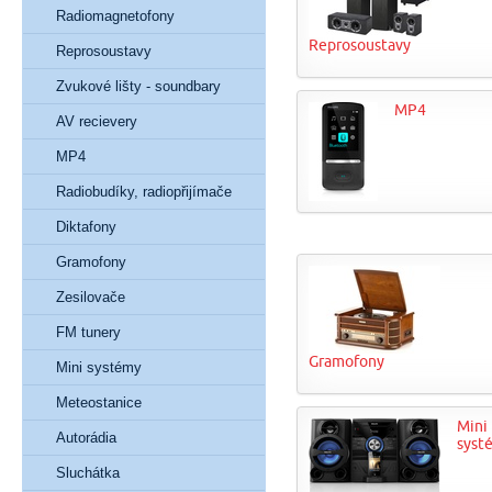
Radiomagnetofony
Reprosoustavy
Reprosoustavy
Zvukové lišty - soundbary
MP4
AV recievery
MP4
Radiobudíky, radiopřijímače
Diktafony
Gramofony
Zesilovače
FM tunery
Gramofony
Mini systémy
Meteostanice
Mini
Autorádia
syst
Sluchátka