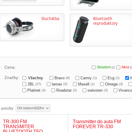
Sluchátka
Bluetooth
reproduktory
Cena:
Skladem
Akce
(2)
(
Značky:
Všechny
Bravo
Camry
Ecg
(8)
(1)
(1)
JBL
lamax
Maxell
Omega
(27)
(5)
(1)
(3)
Platinet
Roadstar
swissten
Vivanc
(3)
(2)
(3)
Od nejlevnějšího
3
položky
TR-300 FM
Transmitter do auta FM
TRANSMITER
FOREVER TR-330
BLUETOOTH TFO