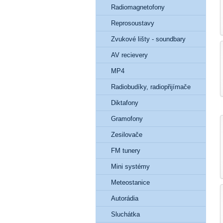
Radiomagnetofony
Reprosoustavy
Zvukové lišty - soundbary
AV recievery
MP4
Radiobudíky, radiopřijímače
Diktafony
Gramofony
Zesilovače
FM tunery
Mini systémy
Meteostanice
Autorádia
Sluchátka