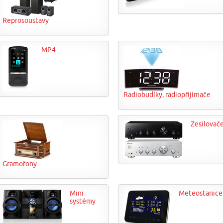
Reprosoustavy
MP4
Radiobudíky, radiopřijímače
Zesilovač
Gramofony
Mini
Meteostanice
systémy