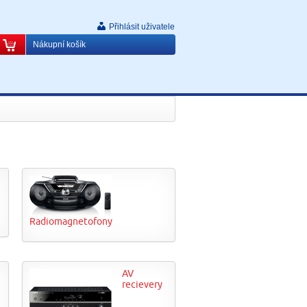
Přihlásit uživatele
Nákupní košík
Radiomagnetofony
AV
recievery