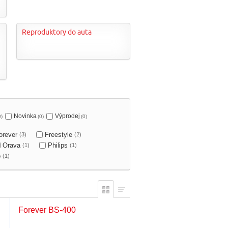
Reproduktory do auta
Novinka
Výprodej
0)
(0)
(0)
forever
Freestyle
(3)
(2)
Orava
Philips
(1)
(1)
o
(1)
Forever BS-400