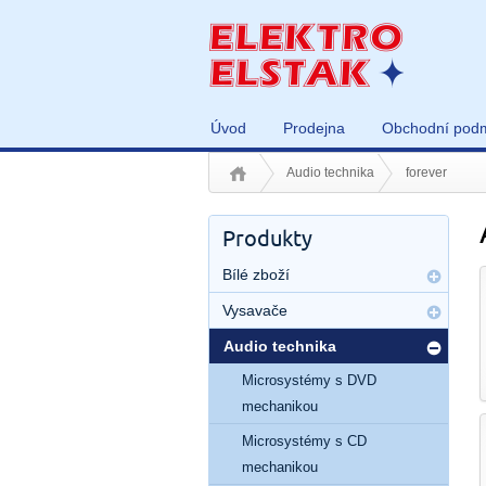
Úvod
Prodejna
Obchodní pod
Audio technika
forever
Produkty
Bílé zboží
Vysavače
Audio technika
Microsystémy s DVD
mechanikou
Microsystémy s CD
mechanikou