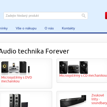
mínky
Vše o nákupu
O nás
Kontakty
Audio technika Forever
Microsystémy s CD mechanikou
Microsystémy s DVD
mechanikou
Zvukové
lišty -
soundbary