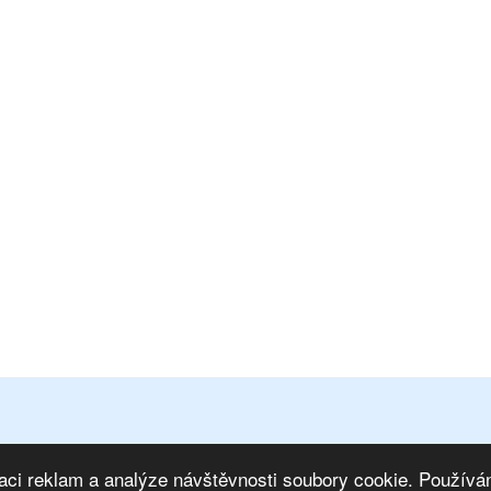
osobních údajů
|
Mapa stránek
ím na IS
|
Marketing eshopu
aci reklam a analýze návštěvnosti soubory cookie. Používán