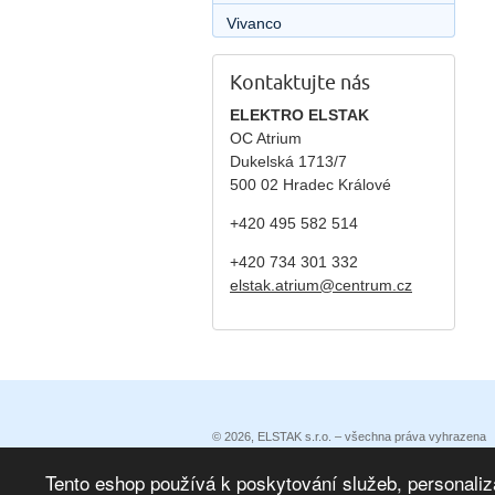
Vivanco
Kontaktujte nás
ELEKTRO ELSTAK
OC Atrium
Dukelská 1713/7
500 02 Hradec Králové
+420 495 582 514
+420
734 301 332
elstak.atrium@centrum.cz
© 2026, ELSTAK s.r.o. – všechna práva vyhrazena
Prohlášení o přístupnosti
|
Podmínky užití
|
Ochrana 
Eshop vytvořila eBRÁNA
|
eBRÁNA eshop s propojen
Tento eshop používá k poskytování služeb, personaliz