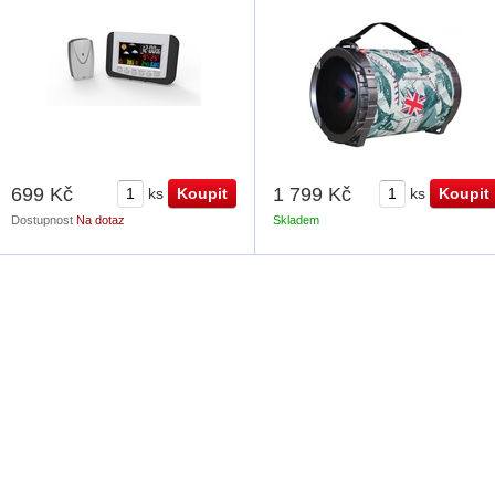
699 Kč
1 799 Kč
ks
ks
Dostupnost
Na dotaz
Skladem