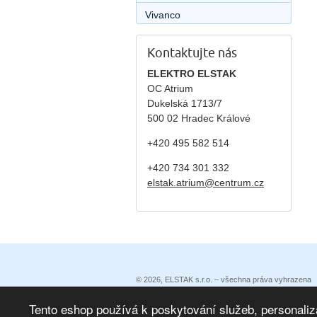
Vivanco
Kontaktujte nás
ELEKTRO ELSTAK
OC Atrium
Dukelská 1713/7
500 02 Hradec Králové
+420 495 582 514
+420
734 301 332
elstak.atrium@centrum.cz
© 2026, ELSTAK s.r.o. – všechna práva vyhrazena
Prohlášení o přístupnosti
|
Podmínky užití
|
Ochrana 
Eshop vytvořila eBRÁNA
|
eBRÁNA eshop s propojen
Tento eshop používá k poskytování služeb, personaliz