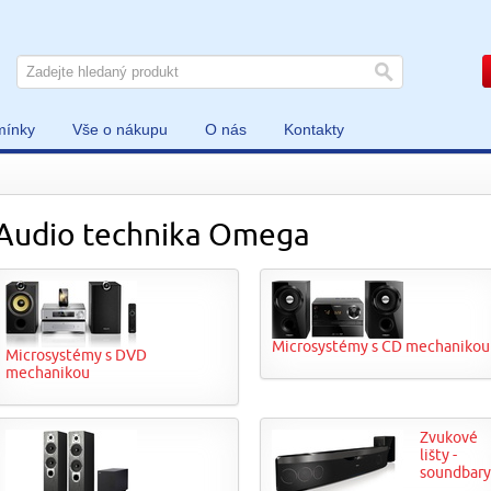
mínky
Vše o nákupu
O nás
Kontakty
Audio technika Omega
Microsystémy s CD mechanikou
Microsystémy s DVD
mechanikou
Zvukové
lišty -
soundbary