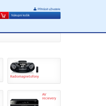
Přihlásit uživatele
Nákupní košík
Radiomagnetofony
AV
recievery