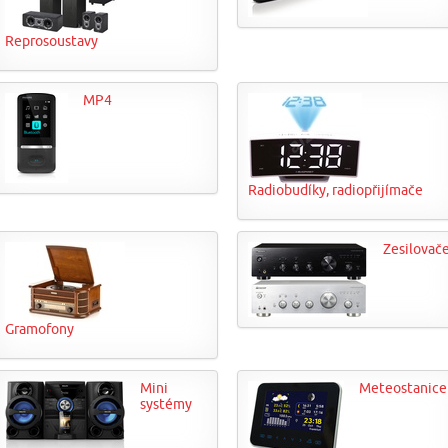
Reprosoustavy
MP4
Radiobudíky, radiopřijímače
Zesilovač
Gramofony
Mini
Meteostanice
systémy