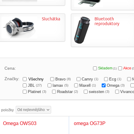
Sluchátka
Bluetooth
reproduktory
Cena:
Skladem
Akce
(1)
(
Značky:
Všechny
Bravo
Camry
Ecg
(8)
(1)
(1)
JBL
lamax
Maxell
Omega
(27)
(5)
(1)
(3)
Platinet
Roadstar
swissten
Vivanc
(3)
(2)
(3)
Od nejlevnějšího
3
položky
Omega OWS03
omega OG73P