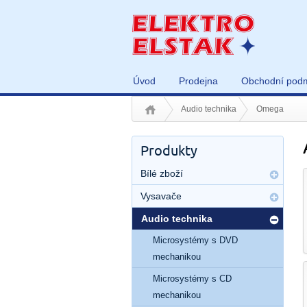
Úvod
Prodejna
Obchodní pod
Audio technika
Omega
Produkty
Bílé zboží
Vysavače
Audio technika
Microsystémy s DVD
mechanikou
Microsystémy s CD
mechanikou