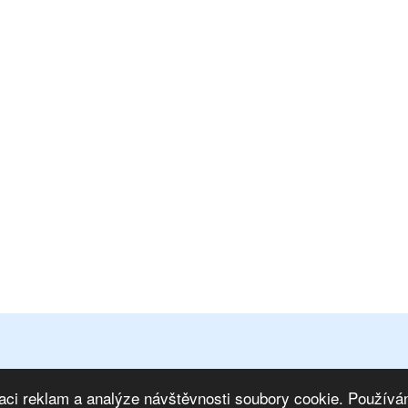
osobních údajů
|
Mapa stránek
ím na IS
|
Marketing eshopu
aci reklam a analýze návštěvnosti soubory cookie. Používán