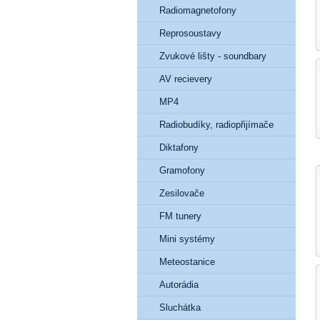
Radiomagnetofony
Reprosoustavy
Zvukové lišty - soundbary
AV recievery
MP4
Radiobudíky, radiopřijímače
Diktafony
Gramofony
Zesilovače
FM tunery
Mini systémy
Meteostanice
Autorádia
Sluchátka