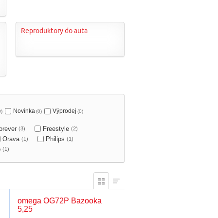
Reproduktory do auta
Novinka
Výprodej
0)
(0)
(0)
forever
Freestyle
(3)
(2)
Orava
Philips
(1)
(1)
o
(1)
omega OG72P Bazooka
5,25