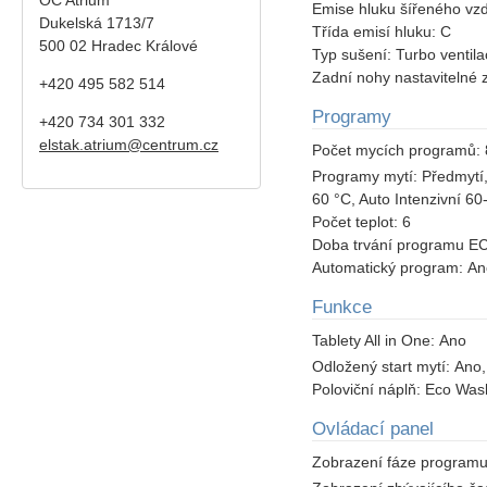
Emise hluku šířeného vz
Dukelská 1713/7
Třída emisí hluku:
C
500 02 Hradec Králové
Typ sušení:
Turbo ventil
Zadní nohy nastavitelné
+420 495 582 514
Programy
+420
734 301 332
elstak.atrium@centrum.cz
Počet mycích programů:
Programy mytí:
Předmytí
60 °C, Auto Intenzivní 6
Počet teplot:
6
Doba trvání programu E
Automatický program:
An
Funkce
Tablety All in One:
Ano
Odložený start mytí:
Ano,
Poloviční náplň:
Eco Wash
Ovládací panel
Zobrazení fáze program