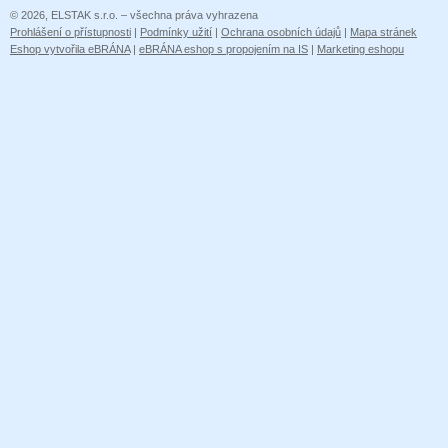
© 2026, ELSTAK s.r.o. – všechna práva vyhrazena
Prohlášení o přístupnosti
|
Podmínky užití
|
Ochrana osobních údajů
|
Mapa stránek
Eshop vytvořila eBRÁNA
|
eBRÁNA eshop s propojením na IS
|
Marketing eshopu