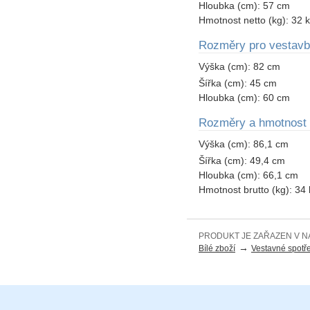
Hloubka (cm):
57 cm
Hmotnost netto (kg):
32 
Rozměry pro vestav
Výška (cm):
82 cm
Šířka (cm):
45 cm
Hloubka (cm):
60 cm
Rozměry a hmotnost 
Výška (cm):
86,1 cm
Šířka (cm):
49,4 cm
Hloubka (cm):
66,1 cm
Hmotnost brutto (kg):
34 
PRODUKT JE ZAŘAZEN V N
→
Bílé zboží
Vestavné spotř