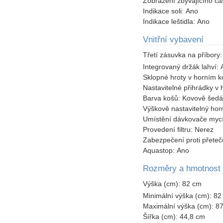
Zobrazení zbývajícího č
Indikace soli:
Ano
Indikace leštidla:
Ano
Vnitřní vybavení
Třetí zásuvka na příbory
Integrovaný držák lahví:
Sklopné hroty v horním k
Nastavitelné přihrádky v 
Barva košů:
Kovově šedá
Výškově nastavitelný hor
Umístění dávkovače mycí
Provedení filtru:
Nerez
Zabezpečení proti přeteč
Aquastop:
Ano
Rozměry a hmotnost
Výška (cm):
82 cm
Minimální výška (cm):
82
Maximální výška (cm):
8
Šířka (cm):
44,8 cm