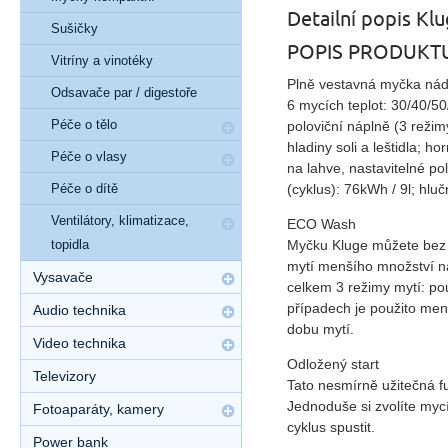
Detailní popis K
Sušičky
POPIS PRODUKT
Vitríny a vinotéky
Plně vestavná myčka nádo
Odsavače par / digestoře
6 mycích teplot: 30/40/5
Péče o tělo
poloviční náplně (3 režim
hladiny soli a leštidla; h
Péče o vlasy
na lahve, nastavitelné po
Péče o dítě
(cyklus): 76kWh / 9l; hlu
Ventilátory, klimatizace,
ECO Wash
topidla
Myčku Kluge můžete bez 
mytí menšího množství n
Vysavače
celkem 3 režimy mytí: po
případech je použito men
Audio technika
dobu mytí.
Video technika
Odložený start
Televizory
Tato nesmírně užitečná f
Jednoduše si zvolíte myc
Fotoaparáty, kamery
cyklus spustit.
Power bank