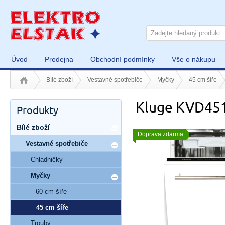
Úvod
Prodejna
Obchodní podmínky
Vše o nákupu
Bílé zboží
Vestavné spotřebiče
Myčky
45 cm šíře
Kluge KVD45
Produkty
Bílé zboží
Doprava zdarma
Vestavné spotřebiče
Chladničky
Myčky
60 cm šíře
45 cm šíře
Trouby