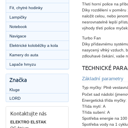
Třetí horní police na příb
Fit, chytré hodinky
Díky rozdělení v poměru 1
naložit celou, nebo jenom
Lampičky
nesrovnatelně lepší příst
Notebook
výhody třetí police myček
Navigace
Turbo Fan
Díky přídavnému systému
Elektrické koloběžky a kola
nasycený vlhký vzduch, 
Kamery do auta
zdlouhavé čekání, vaše ná
Lapače hmyzu
TECHNICKÉ PAR
Základní parametry
Značka
Typ myčky:
Plně vestavn
Kluge
Počet sad nádobí (jmenov
LORD
Energetická třída myčky:
Třída mytí:
A
Třída sušení:
A
Kontaktujte nás
Spotřeba energie na 100
ELEKTRO ELSTAK
Spotřeba vody na 1 cyklu
OC Atrium