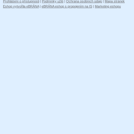
Prohlášení o přístupnosti
|
Podmínky užití
|
Ochrana osobních údajů
|
Mapa stránek
Eshop vytvořila eBRÁNA
|
eBRÁNA eshop s propojením na IS
|
Marketing eshopu