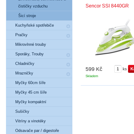
Sencor SSI 8440GR
čističky vzduchu
Šicí stroje
Kuchyňské spotřebiče
Pračky
Mikrovlnné trouby
Sporáky, Trouby
Chladničky
599 Kč
ks
Mrazničky
Skladem
Myčky 60cm šíře
Myčky 45 cm šíře
Myčky kompaktní
Sušičky
Vitríny a vinotéky
Odsavače par / digestoře