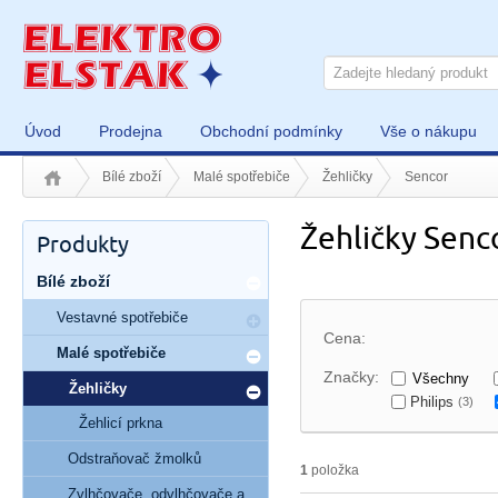
Úvod
Prodejna
Obchodní podmínky
Vše o nákupu
Bílé zboží
Malé spotřebiče
Žehličky
Sencor
Žehličky Senc
Produkty
Bílé zboží
Vestavné spotřebiče
Cena:
Malé spotřebiče
Značky:
Všechny
Žehličky
Philips
(3)
Žehlicí prkna
Odstraňovač žmolků
1
položka
Zvlhčovače, odvlhčovače a