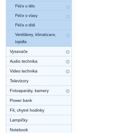
Péče o tělo
Péče o vlasy
Péče o dítě
Ventilátory, klimatizace,
topidla
Vysavače
Audio technika
Video technika
Televizory
Fotoaparáty, kamery
Power bank
Fit, chytré hodinky
Lampičky
Notebook