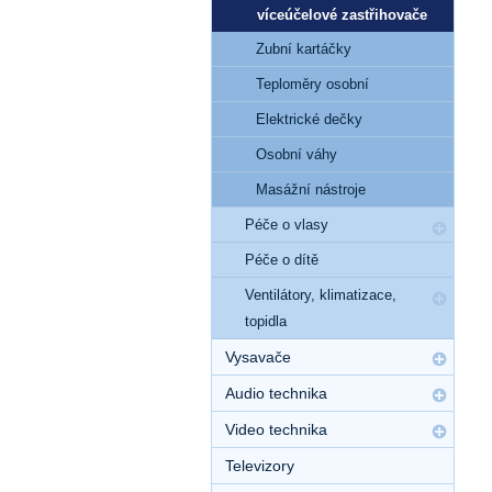
víceúčelové zastřihovače
Zubní kartáčky
Teploměry osobní
Elektrické dečky
Osobní váhy
Masážní nástroje
Péče o vlasy
Péče o dítě
Ventilátory, klimatizace,
topidla
Vysavače
Audio technika
Video technika
Televizory