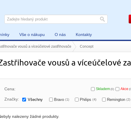
mínky
Vše o nákupu
O nás
Kontakty
střihovače vousů a víceúčelové zastřihovače
Concept
Zastřihovače vousů a víceúčelové z
Cena:
Skladem
Akce
(0)
(
Značky:
Všechny
Bravo
Philips
Remington
(1)
(4)
(2)
Nebyly nalezeny žádné produkty.