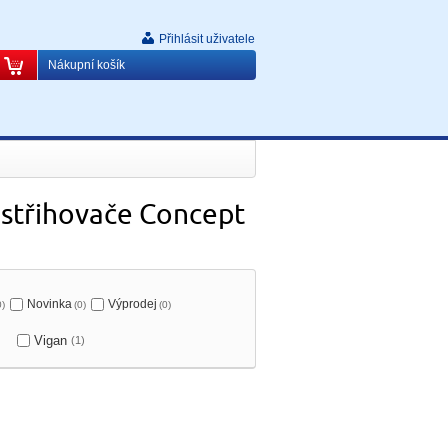
Přihlásit uživatele
Nákupní košík
astřihovače Concept
Novinka
Výprodej
0)
(0)
(0)
Vigan
(1)