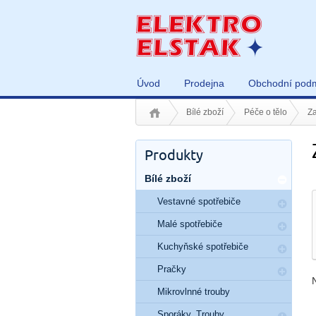
Úvod
Prodejna
Obchodní pod
Bílé zboží
Péče o tělo
Za
Produkty
Bílé zboží
Vestavné spotřebiče
Malé spotřebiče
Kuchyňské spotřebiče
Pračky
Mikrovlnné trouby
Sporáky, Trouby