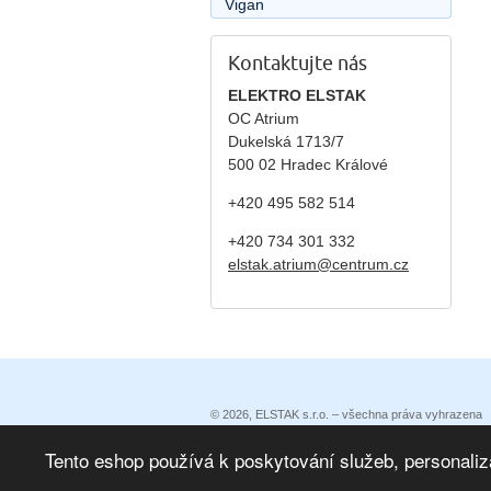
Vigan
Kontaktujte nás
ELEKTRO ELSTAK
OC Atrium
Dukelská 1713/7
500 02 Hradec Králové
+420 495 582 514
+420
734 301 332
elstak.atrium@centrum.cz
© 2026, ELSTAK s.r.o. – všechna práva vyhrazena
Prohlášení o přístupnosti
|
Podmínky užití
|
Ochrana 
Eshop vytvořila eBRÁNA
|
eBRÁNA eshop s propojen
Tento eshop používá k poskytování služeb, personaliz