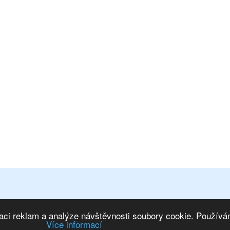
osobních údajů
|
Mapa stránek
ím na IS
|
Marketing eshopu
aci reklam a analýze návštěvnosti soubory cookie. Používán
Více informací